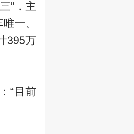
三”，主
车唯一、
395万
：“目前