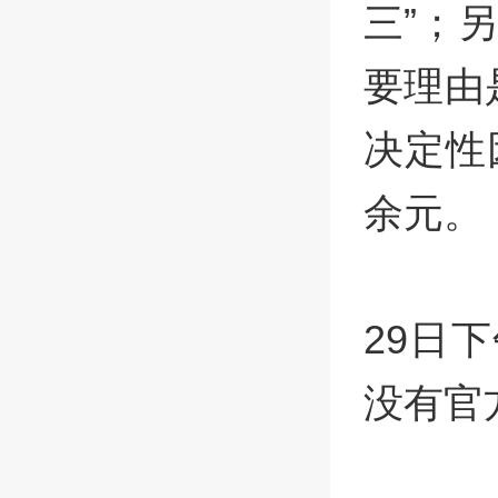
三”；
要理由
决定性
余元。
29日
没有官