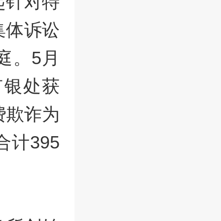
起针对特
集体诉讼
庭。5月
有银处获
费欺诈为
计395
。