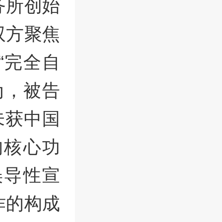
务所创始
双方聚焦
“完全自
为，被告
未获中国
的核心功
误导性宣
诈的构成