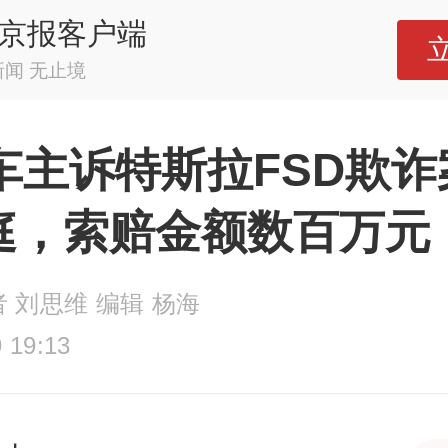
京报客户端
新闻 无止境
名车主诉特斯拉FSD欺诈
庭，索赔金额数百万元
 刘思维 编辑 杨海
 19:13