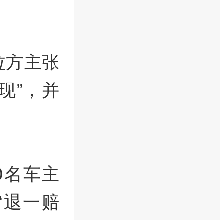
拉方主张
现”，并
0名车主
“退一赔