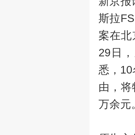
新京报
斯拉F
案在北
29日
悉，1
由，将
万余元