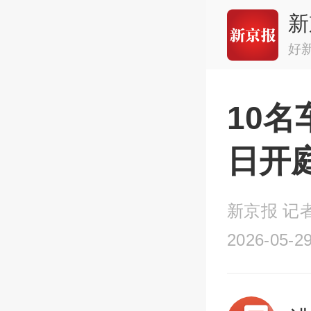
新
好
10
日开
新京报 记者
2026-05-29