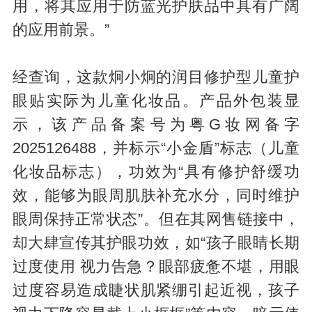
用，将其应用于防蓝光护肤品中具有广阔
的应用前景。”
经查询，这款炯小炯的润目修护型儿童护
眼贴实际为儿童化妆品。产品外包装显
示，该产品备案号为粤G妆网备字
2025126488，并标示“小金盾”标志（儿童
化妆品标志），功效为“具有修护舒缓功
效，能够为眼周肌肤补充水分，同时维护
眼周保持正常状态”。但在其网售链接中，
却大肆宣传其护眼功效，如“孩子眼睛长期
过度使用 视力告急？眼部疲惫不堪，用眼
过度容易造成睫状肌紧绷引起近视，孩子