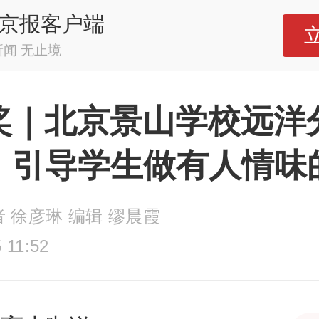
京报客户端
新闻 无止境
奖｜北京景山学校远洋
：引导学生做有人情味
者 徐彦琳 编辑 缪晨霞
 11:52