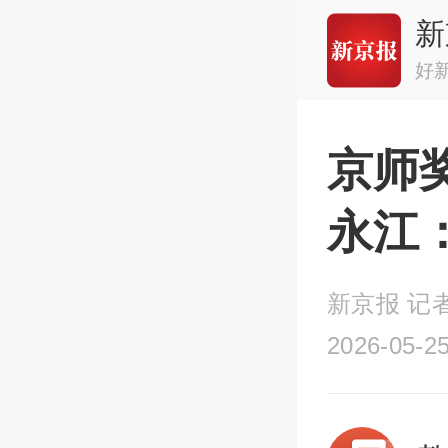
新
好
京师
永江
新京报 记
2026-05-25