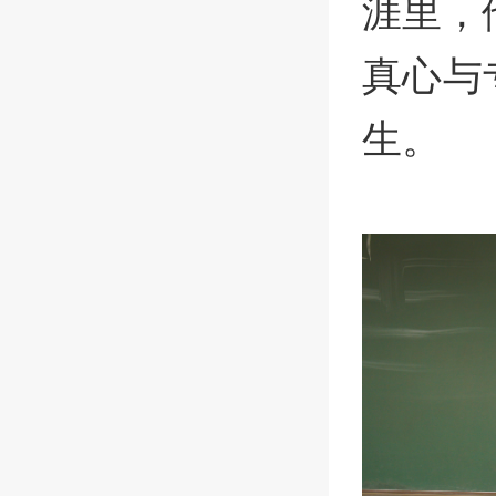
涯里，
真心与
生。