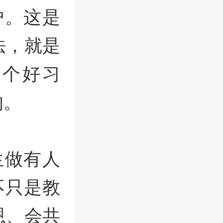
护。这是
法，就是
一个好习
的。
生做有人
不只是教
恩、会共