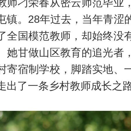
教师刁荣春从密云师范毕业
屯镇。28年过去，当年青涩
了全国模范教师，却始终没
。她甘做山区教育的追光者
村寄宿制学校，脚踏实地、
走出了一条乡村教师成长之