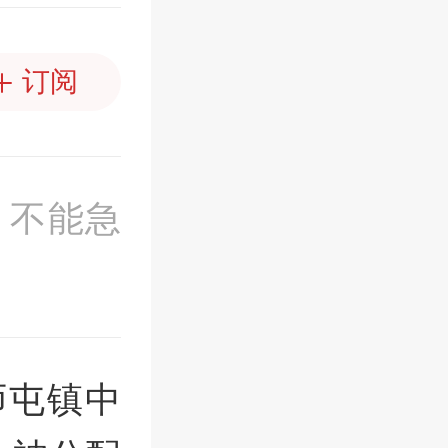
订阅
，不能急
师屯镇中