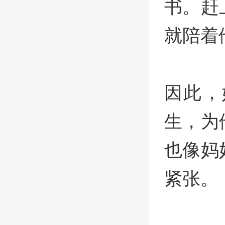
书。赶
就陪着
因此，
生，为
也像妈
紧张。