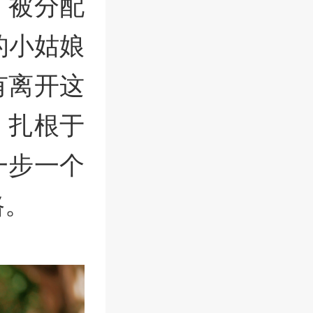
，被分配
的小姑娘
有离开这
，扎根于
一步一个
路。