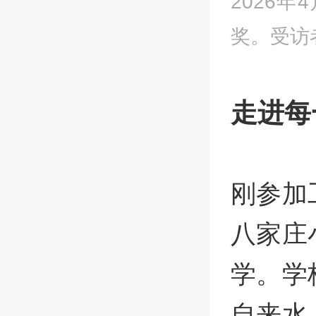
2026
奖。受访
走进每
刚参加
八家庄
学。学
自来水