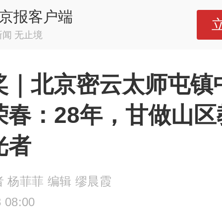
京报客户端
新闻 无止境
奖｜北京密云太师屯镇
荣春：28年，甘做山区
光者
者 杨菲菲 编辑 缪晨霞
 08:00