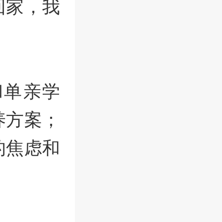
回家，我
和单亲学
养方案；
的焦虑和