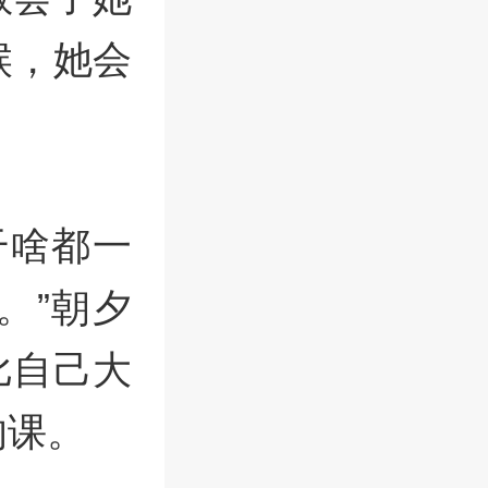
候，她会
干啥都一
。”朝夕
比自己大
的课。