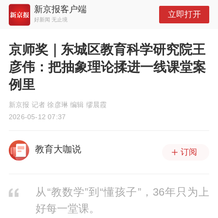
新京报客户端
立即打开
好新闻 无止境
京师奖｜东城区教育科学研究院王
彦伟：把抽象理论揉进一线课堂案
例里
新京报 记者 徐彦琳 编辑 缪晨霞
2026-05-12 07:37
教育大咖说
订阅
从“教数学”到“懂孩子”，36年只为上
好每一堂课。