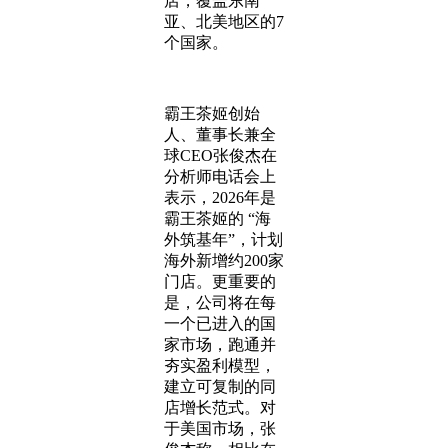
店，覆盖东南
亚、北美地区的7
个国家。
霸王茶姬创始
人、董事长兼全
球CEO张俊杰在
分析师电话会上
表示，2026年是
霸王茶姬的 “海
外筑基年”，计划
海外新增约200家
门店。更重要的
是，公司将在每
一个已进入的国
家市场，跑通并
夯实盈利模型，
建立可复制的同
店增长范式。对
于美国市场，张