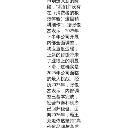
市场进入新的阶
段，“我们并没有
在（消费者的极
致体验）这里精
耕细作”。据张俊
杰表示，2025年
下半年公司开展
内部全面调整，
响应速度迟缓，
上新的暂缓带来
了业绩上的明显
下滑，这确实是
2025年公司面临
的最大挑战。经
历2025年，张俊
杰表示，内部调
整已基本完成，
经营节奏和秩序
已回归稳健。面
向2026年，霸王
茶姬依然坚持“高
价值品牌与高质