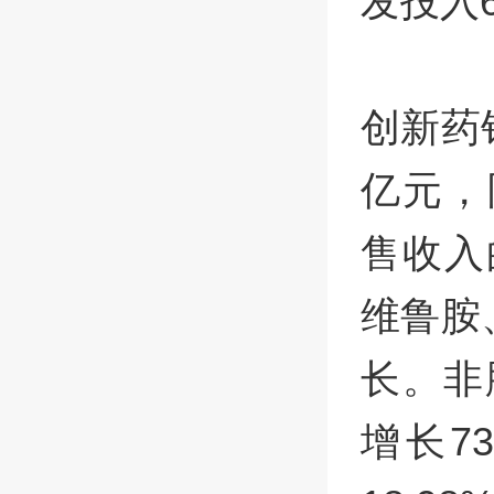
发投入6
创新药
亿元，
售收入
维鲁胺
长。非
增长7