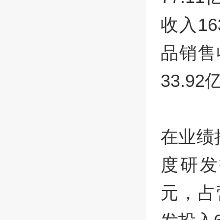
收入16
品销售
33.9
在业绩
度研发
元，占