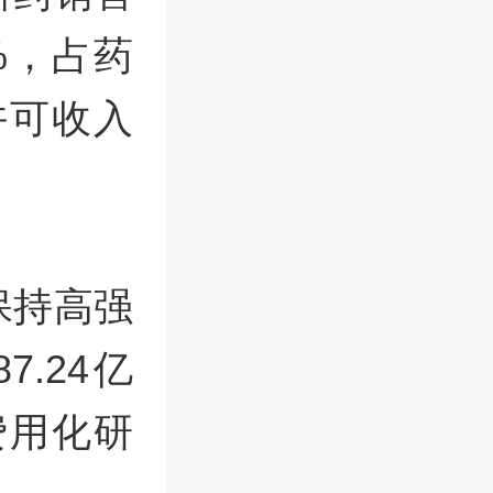
9%，占药
许可收入
保持高强
.24亿
费用化研