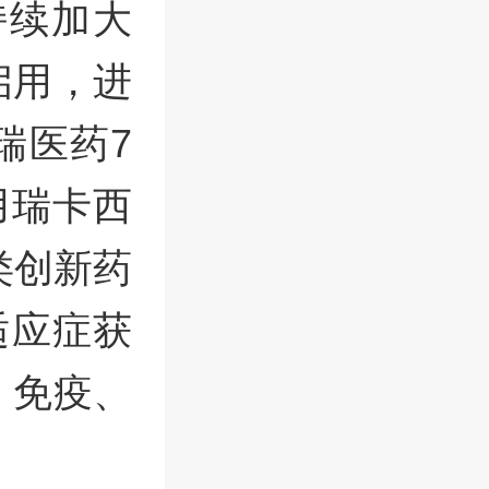
持续加大
启用，进
瑞医药7
用瑞卡西
类创新药
适应症获
、免疫、