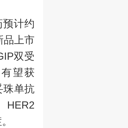
医药预计约
新品上市
GIP双受
胖有望获
妥珠单抗
HER2
症。