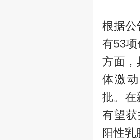
根据公告
有53
方面，具
体激动
批。在
有望获
阳性乳