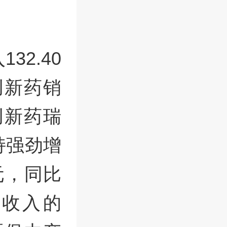
2.40
创新药销
创新药瑞
持强劲增
元，同比
售收入的