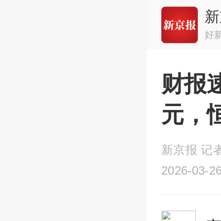
新
好
财报
元，
新京报 记者
2026-03-26