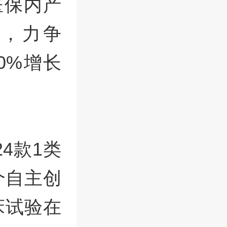
医保内产
，力争
0%增长
4款1类
个自主创
床试验在