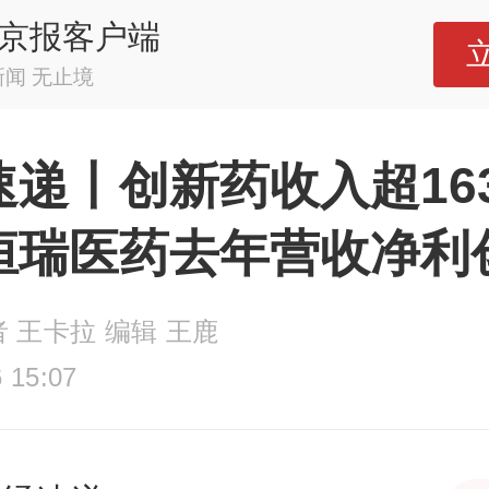
京报客户端
新闻 无止境
速递丨创新药收入超16
恒瑞医药去年营收净利
 王卡拉 编辑 王鹿
 15:07