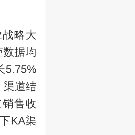
业战略大
柜数据均
.75%
。渠道结
道销售收
线下KA渠