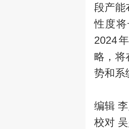
段产能
性度将
202
略，将
势和系
编辑 
校对 