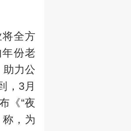
业将全方
的年份老
，助力公
到，3月
布《“夜
》称，为