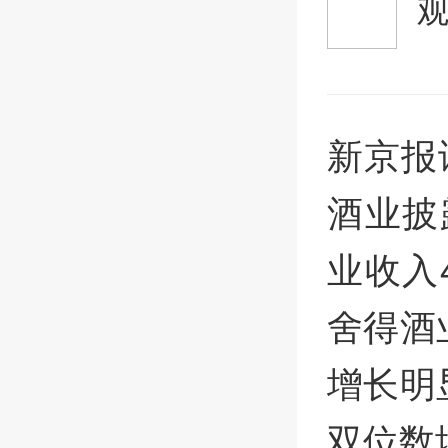
新京报
酒业披
业收入4
舍得酒
增长明
双位数