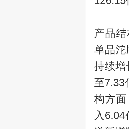
126.
产品结
单品沱
持续增
至7.
构方面
入6.0