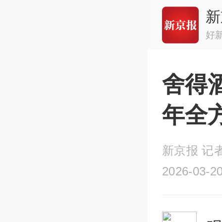
新
好
舍得酒
年全
新京报 记者
2026-03-20