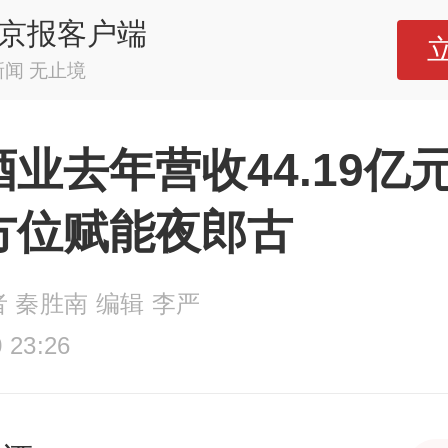
京报客户端
新闻 无止境
业去年营收44.19亿
方位赋能夜郎古
 秦胜南 编辑 李严
 23:26