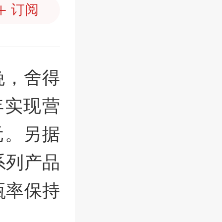
订阅
晚，舍得
年实现营
亿元。另据
系列产品
瓶率保持
。