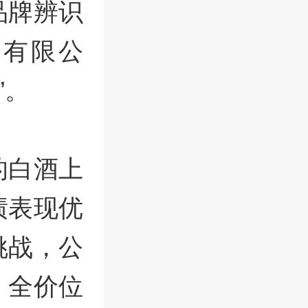
品牌辨识
业有限公
”。
的白酒上
绩表现优
挑战，公
、全价位