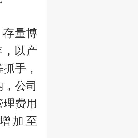
、存量博
存，以产
等抓手，
内，公司
管理费用
产增加至