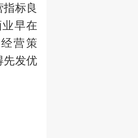
营指标良
酒业早在
实经营策
得先发优