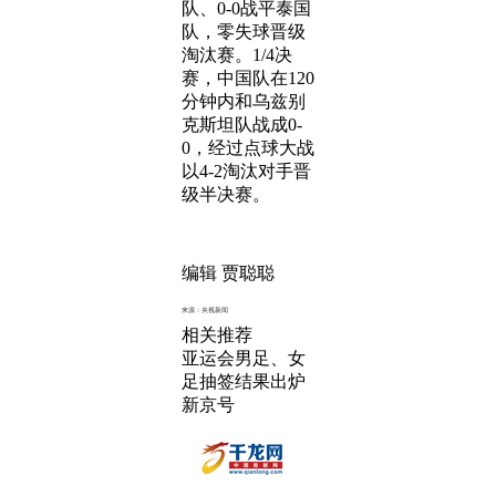
队、0-0战平泰国
队，零失球晋级
淘汰赛。1/4决
赛，中国队在120
分钟内和乌兹别
克斯坦队战成0-
0，经过点球大战
以4-2淘汰对手晋
级半决赛。
编辑 贾聪聪
来源：央视新闻
相关推荐
亚运会男足、女
足抽签结果出炉
新京号