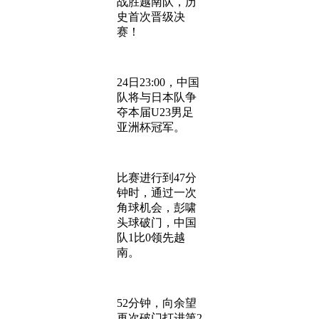
战胜越南队，历
史首次晋级决
赛！
24日23:00，中国
队将与日本队争
夺本届U23男足
亚洲杯冠军。
比赛进行到47分
钟时，通过一次
角球机会，彭啸
头球破门，中国
队1比0领先越
南。
52分钟，向余望
再次破门打进第2