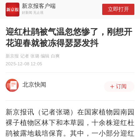
新京报客户端
立即打开
好新闻 无止境
迎红杜鹃被气温忽悠惨了，刚想开
花迎春就被冻得瑟瑟发抖
新京报 记者 张璐 编辑 白爽
2025-12-08 12:05
北京快闻
订阅
新京报讯（记者张璐）在国家植物园南园
裸子植物区林下和本草园，十余株迎红杜
鹃被露地栽培保育。其中，一小部分迎红