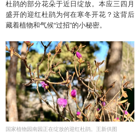
杜鹃的部分花朵于近日绽放。本应三四月
盛开的迎红杜鹃为何在寒冬开花？这背后
藏着植物和气候“过招”的小秘密。
国家植物园南园正在绽放的迎红杜鹃。王新供图