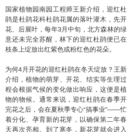
国家植物园南园工程师王新介绍，迎红杜
鹃是杜鹃花科杜鹃花属的落叶灌木，先开
花、后展叶，每年3月中旬，北方森林的绿
意还未完全苏醒，林下的迎红杜鹃便已在
枝条上绽放出红紫色或粉红色的花朵。
为何4月开花的迎红杜鹃在冬天绽放？王新
介绍，植物的萌芽、开花、结实等生理过
程会根据气候的变化做出响应，这便是植
物的物候。通常来说，迎红杜鹃在春季开
完花之后，会在夏秋季专心“搞事业”——忙
着分化、孕育新的花芽，以确保第二年春
天再次亮相。到了寒冬，新花芽就会进入