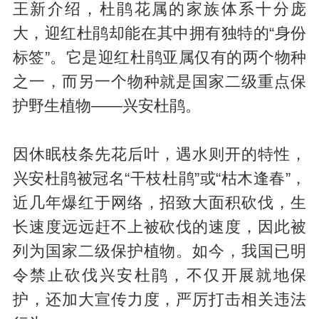
王新介绍，杜鹃花属的家族体系十分庞
大，迎红杜鹃却能在其中拥有独特的“身份
标签”。它是迎红杜鹃亚属仅有的两个物种
之一，而另一个物种就是国家二级重点保
护野生植物——兴安杜鹃。
因休眠枝条先花后叶，遇水则开的特性，
兴安杜鹃被冠名“干枝杜鹃”或“枯木逢春”，
近几年爆红于网络，招致大面积砍伐，生
长速度远远赶不上被砍伐的速度，因此被
列为国家二级保护植物。如今，我国已明
令禁止砍伐兴安杜鹃，不仅开展就地保
护，还加大宣传力度，严厉打击相关违法