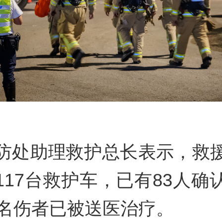
防处助理救护总长表示，救
117台救护车，已有83人确
6名伤者已被送医治疗。