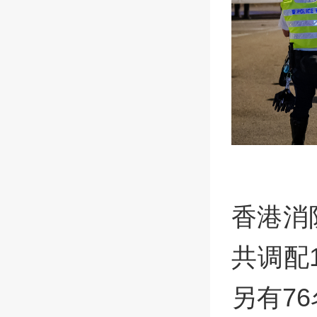
香港消
共调配
另有7