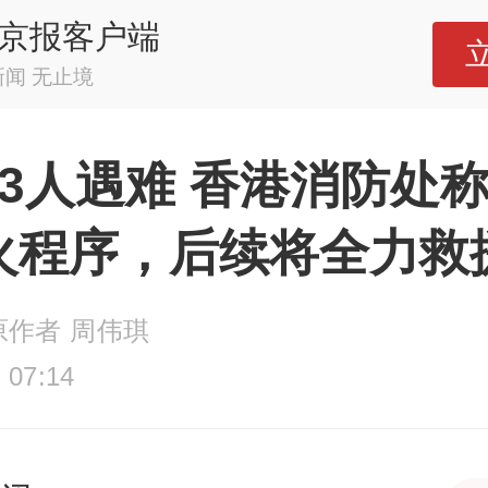
京报客户端
新闻 无止境
83人遇难 香港消防处
火程序，后续将全力救
原作者 周伟琪
 07:14