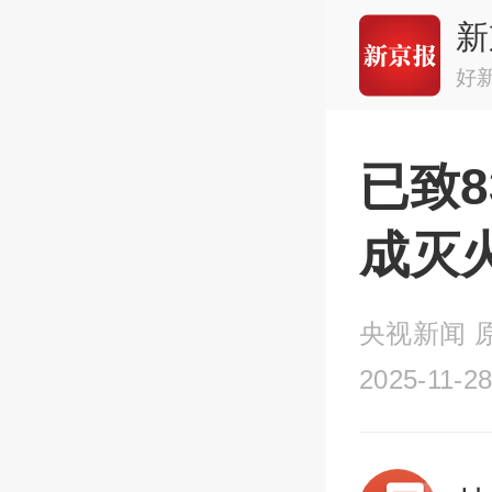
新
好
已致
成灭
央视新闻 
2025-11-28