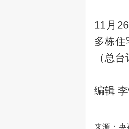
11月
多栋住
（总台
编辑 
来源：央