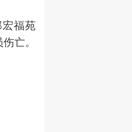
邨宏福苑
员伤亡。