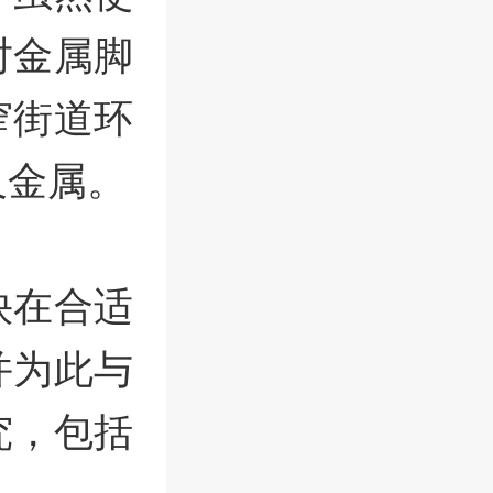
对金属脚
窄街道环
及金属。
快在合适
并为此与
究，包括