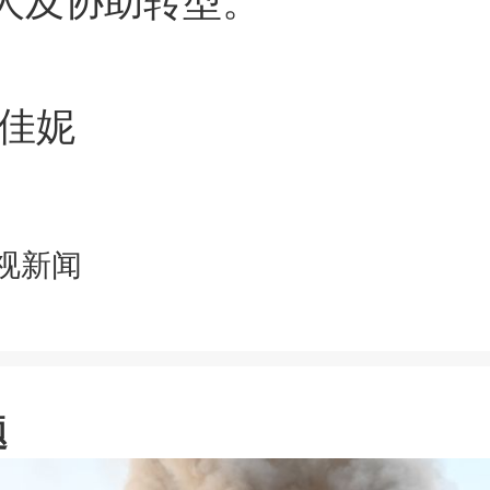
人及协助转型。
刘佳妮
视新闻
题