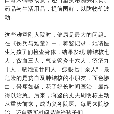
口寄来御寒物资，还自垫费用购买粮食、
药品与生活用品，提前囤好，以防物价波
动。
这些难童刚入院时，健康是最大的问题。
在《伤兵与难童》中，蒋鉴记录，她请医
生为孩子们检查身体，结果发现“肺结核七
人，贫血三人，气支管炎十六人，疥疮九
十人，脓泡疮廿四人，痧眼七十余人”，最
危险的是贫血及肺结核的小朋友，面色惨
白，骨瘦如柴，花了好长时间医治，最终
得以治愈。后来，蒋鉴的丈夫周明栋主动
从重庆前来，成为义务院医。每周来院诊
治，还自费买慰问品送给孩子们。