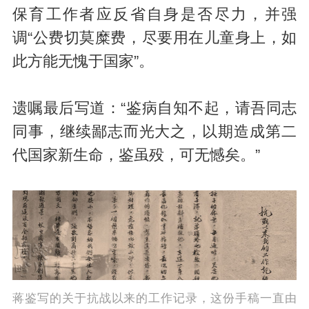
保育工作者应反省自身是否尽力，并强
调“公费切莫糜费，尽要用在儿童身上，如
此方能无愧于国家”。
遗嘱最后写道：“鉴病自知不起，请吾同志
同事，继续鄙志而光大之，以期造成第二
代国家新生命，鉴虽殁，可无憾矣。”
蒋鉴写的关于抗战以来的工作记录，这份手稿一直由