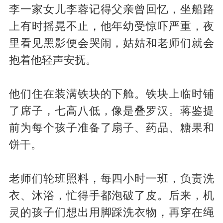
李一家女儿李蓉记得父亲曾回忆，坐船路
上有时摇晃不止，他年幼受惊吓严重，夜
里看见黑影便会哭闹，姑姑和老师们就会
抱着他轻声安抚。
他们住在装满铁块的下舱。铁块上临时铺
了席子，七高八低，像是叠罗汉。蒋鉴提
前为每个孩子准备了扇子、药品、糖果和
饼干。
老师们轮班照料，每四小时一班，负责洗
衣、沐浴，忙得手都泡破了皮。后来，机
灵的孩子们想出用脚踩洗衣物，再穿在绳