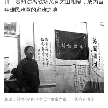
川、贵州远离战场又有大山相隔，成为当
年难民难童的避难之地。
蒋鉴，被誉为“伤兵之母”“难童之母”。 受访者供图