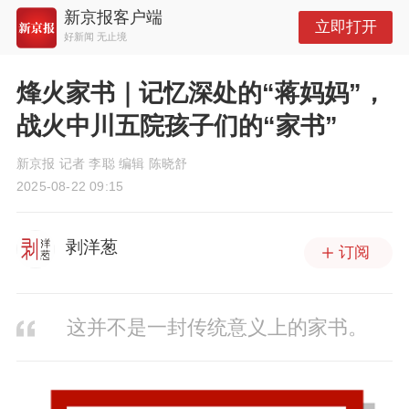
新京报客户端
立即打开
好新闻 无止境
烽火家书｜记忆深处的“蒋妈妈”，
战火中川五院孩子们的“家书”
新京报 记者 李聪 编辑 陈晓舒
2025-08-22 09:15
剥洋葱
订阅
这并不是一封传统意义上的家书。