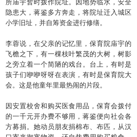
所庙宇暂时拨作院址。因地势临水，安全
隐患大，蒋鉴多方奔走，将院址迁入城区
小学旧址，并自筹资金进行修缮。
李蓉说，在父亲的记忆里，保育院庙宇的
飞檐之下，有一棵枝叶繁茂的大树，树影
之旁立着一个简陋的戏台。台上，有时是
孩子们咿咿呀呀在表演，有时是保育院大
会。这是他童年里最热闹的片段。
因安置校舍和购买医食用品，保育会拨付
的一千元开办费不够用，蒋鉴便向社会各
方募捐。她动员朋友捐棉布、布匹，从汉