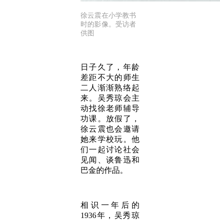
徐云震在小学教书
时的影像。受访者
供图
日子久了，年龄
差距不大的师生
二人渐渐熟络起
来。吴秀琼会主
动找徐老师辅导
功课。放假了，
徐云震也会邀请
她来学校玩。他
们一起讨论社会
见闻、谈鲁迅和
巴金的作品。
相识一年后的
1936年，吴秀琼