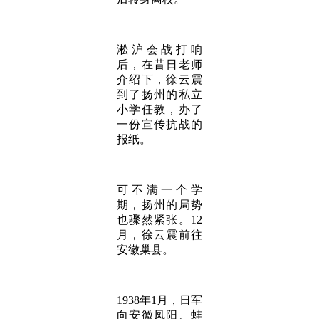
淞沪会战打响
后，在昔日老师
介绍下，徐云震
到了扬州的私立
小学任教，办了
一份宣传抗战的
报纸。
可不满一个学
期，扬州的局势
也骤然紧张。12
月，徐云震前往
安徽巢县。
1938年1月，日军
向安徽凤阳、蚌