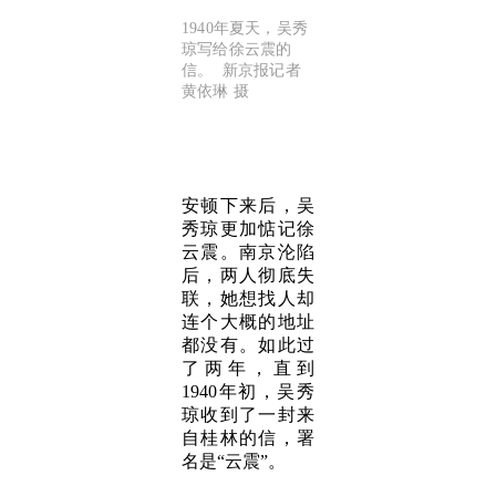
1940年夏天，吴秀
琼写给徐云震的
信。 新京报记者
黄依琳 摄
安顿下来后，吴
秀琼更加惦记徐
云震。南京沦陷
后，两人彻底失
联，她想找人却
连个大概的地址
都没有。如此过
了两年，直到
1940年初，吴秀
琼收到了一封来
自桂林的信，署
名是“云震”。