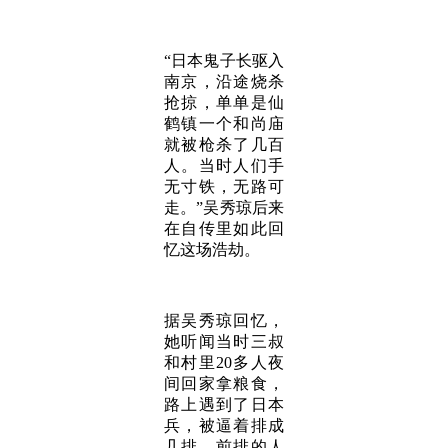
“日本鬼子长驱入
南京，沿途烧杀
抢掠，单单是仙
鹤镇一个和尚庙
就被枪杀了几百
人。当时人们手
无寸铁，无路可
走。”吴秀琼后来
在自传里如此回
忆这场浩劫。
据吴秀琼回忆，
她听闻当时三叔
和村里20多人夜
间回家拿粮食，
路上遇到了日本
兵，被逼着排成
几排，前排的人