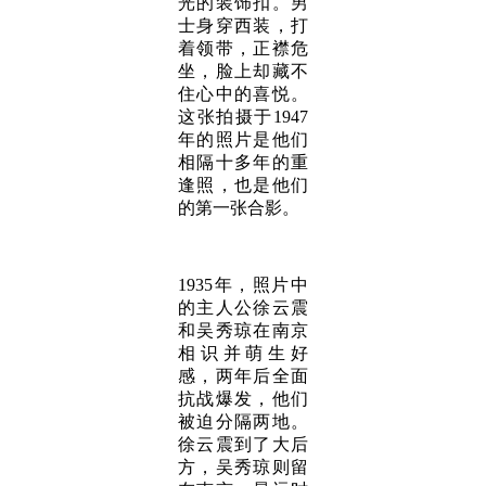
光的装饰扣。男
士身穿西装，打
着领带，正襟危
坐，脸上却藏不
住心中的喜悦。
这张拍摄于1947
年的照片是他们
相隔十多年的重
逢照，也是他们
的第一张合影。
1935年，照片中
的主人公徐云震
和吴秀琼在南京
相识并萌生好
感，两年后全面
抗战爆发，他们
被迫分隔两地。
徐云震到了大后
方，吴秀琼则留