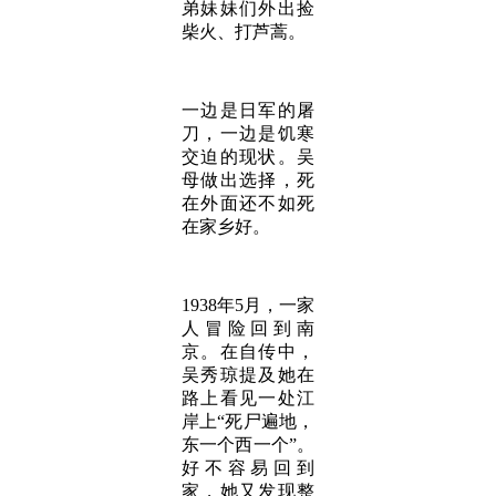
弟妹妹们外出捡
柴火、打芦蒿。
一边是日军的屠
刀，一边是饥寒
交迫的现状。吴
母做出选择，死
在外面还不如死
在家乡好。
1938年5月，一家
人冒险回到南
京。在自传中，
吴秀琼提及她在
路上看见一处江
岸上“死尸遍地，
东一个西一个”。
好不容易回到
家，她又发现整