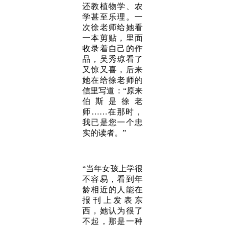
还教植物学、农
学甚至乐理。一
次徐老师给她看
一本剪贴，里面
收录着自己的作
品，吴秀琼看了
又惊又喜，后来
她在给徐老师的
信里写道：“原来
伯斯是徐老
师……在那时，
我已是您一个忠
实的读者。”
“当年女孩上学很
不容易，看到年
龄相近的人能在
报刊上发表东
西，她认为很了
不起，那是一种