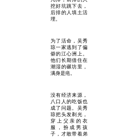
挖好坑跳下去，
后排的人填土活
埋。
为了活命，吴秀
琼一家逃到了偏
僻的江心洲上。
他们长期借住在
潮湿的碾坊里，
满身是疮。
没有经济来源，
八口人的吃饭也
成了问题。吴秀
琼把头发剃光，
穿上父亲的衣
服，扮成男孩
子，才敢带着弟