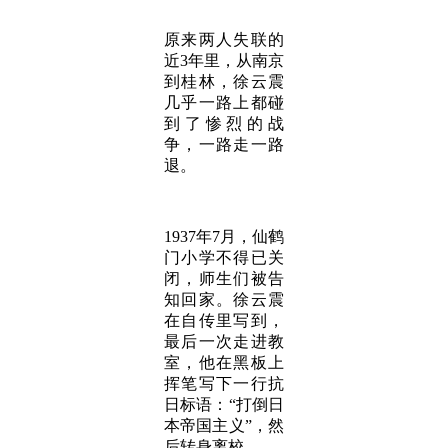
原来两人失联的
近3年里，从南京
到桂林，徐云震
几乎一路上都碰
到了惨烈的战
争，一路走一路
退。
1937年7月，仙鹤
门小学不得已关
闭，师生们被告
知回家。徐云震
在自传里写到，
最后一次走进教
室，他在黑板上
挥笔写下一行抗
日标语：“打倒日
本帝国主义”，然
后转身离校。