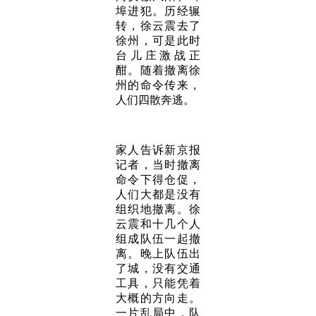
埠进犯。历经辗
转，徐云震去了
徐州，可是此时
台儿庄激战正
酣。随着撤离徐
州的命令传来，
人们四散奔逃。
家人告诉新京报
记者，当时撤离
命令下得仓促，
人们大都是没有
组织地撤离。徐
云震和十几个人
组成队伍一起撤
离。晚上队伍出
了城，没有交通
工具，只能凭着
大概的方向走。
一片乱局中，队