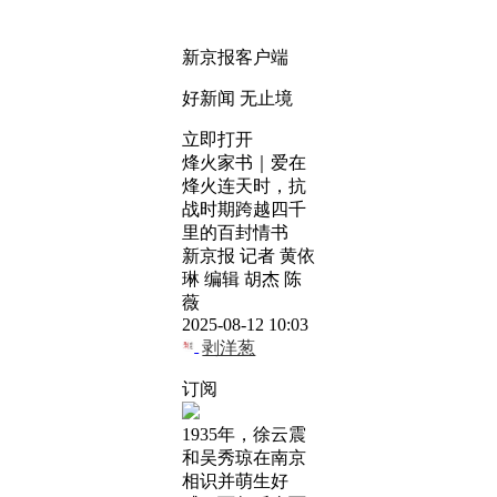
新京报客户端
好新闻 无止境
立即打开
烽火家书｜爱在
烽火连天时，抗
战时期跨越四千
里的百封情书
新京报 记者 黄依
琳 编辑 胡杰 陈
薇
2025-08-12 10:03
剥洋葱
订阅
1935年，徐云震
和吴秀琼在南京
相识并萌生好