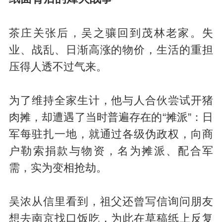
茶庄关张后，吴之骧回到茂林老家。失
业、战乱、日渐高涨的物价，生活的重担
压得人透不过气来。
为了维持全家生计，他与人合伙尝试开猪
肉摊，却遭遇了当时普遍存在的“摊派”：日
军每驻扎一地，就通过各级伪政权，向商
户勒索捐款与物资，名为摊派、配合军
需，实为变相抢劫。
吴浓从信里看到，祖父还曾写信询问朋友
想去南京找口饭吃，为此在草稿纸上反复