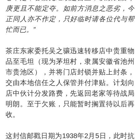
庚更且不能定夺。如前方消息之恶劣，今
正同人亦不作定，只好临时请各位代与帮
忙而已。”
茶庄东家委托吴之骧迅速转移店中贵重物
品至毛坦（现为茅坦村，隶属安徽省池州
市贵池区），并将门店封锁并贴上封条，
交由本地信任之人保管并付津贴。计划向
店中伙计分发路费，先返回老家等待战局
明朗。至于欠账，只能暂时搁置待以后再
收。
这封信邮戳日期为1938年2月5日，此时抗