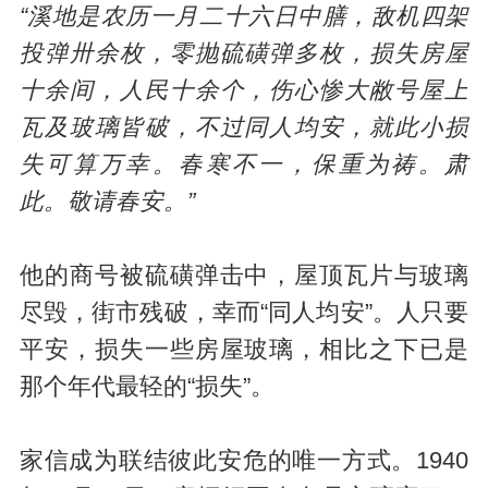
“溪地是农历一月二十六日中膳，敌机四架
投弹卅余枚，零抛硫磺弹多枚，损失房屋
十余间，人民十余个，伤心惨大敝号屋上
瓦及玻璃皆破，不过同人均安，就此小损
失可算万幸。春寒不一，保重为祷。肃
此。敬请春安。”
他的商号被硫磺弹击中，屋顶瓦片与玻璃
尽毁，街市残破，幸而“同人均安”。人只要
平安，损失一些房屋玻璃，相比之下已是
那个年代最轻的“损失”。
家信成为联结彼此安危的唯一方式。1940