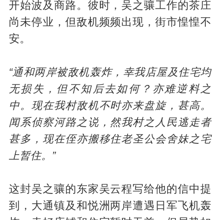
开始波及商路。彼时，吴之骧工作的茶庄
尚未停业，但敌机频频出现，街市惶惶不
安。
“通和两岸被敌机轰炸，幸我店屋及住宅均
无损失，但不知后去如何？亦难逆料之
中。现在我村敌机不时亦来盘旋，甚高。
闻系侦察河路之说，然我村之人民逃走者
甚多，现在侄亦搬移住老圣公会舍妹之宅
上暂住。”
这封吴之骧的东家吴云程写给他的信中提
到，大通镇及和悦洲两岸遭遇日军飞机轰