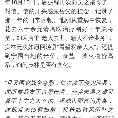
年10月15日，唐振铎再次向吴之骧寄了一
封信。信的开头感激岳父的挂念，记录了
那一年的日常困顿。他刚从重病中恢复，
花去六十余元请名医治疗刚好；年关将
至，却因店里“老人去世、新人不谙业务”，
实在无法如愿回泾县“看望双亲大人”。还提
到宁国当地的米价、食盐、柴火物价高
昂，询问茂林是否有变化。
“且又国家战争急烈，前次敌军侵犯泾县，
闻听被我友军奋勇击溃，南乡未遇之难可
算不幸中之大幸也。溪地市面甚为萧条，
敌机常来侦察扫射，机枪如秋风落叶之