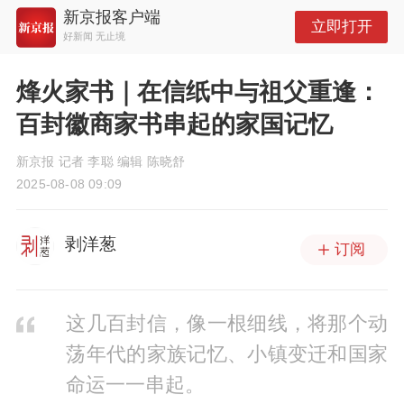
新京报客户端
立即打开
好新闻 无止境
烽火家书｜在信纸中与祖父重逢：
百封徽商家书串起的家国记忆
新京报 记者 李聪 编辑 陈晓舒
2025-08-08 09:09
剥洋葱
订阅
这几百封信，像一根细线，将那个动
荡年代的家族记忆、小镇变迁和国家
命运一一串起。