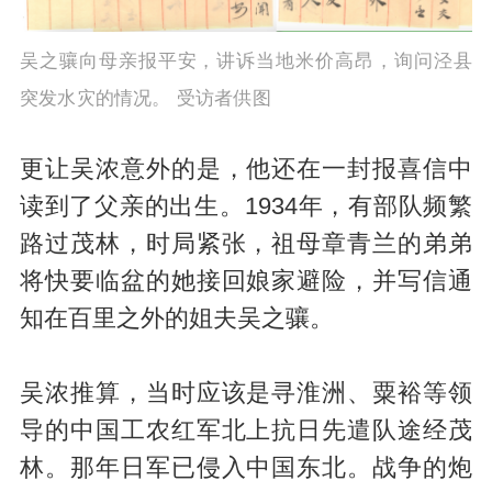
吴之骧向母亲报平安，讲诉当地米价高昂，询问泾县
突发水灾的情况。 受访者供图
更让吴浓意外的是，他还在一封报喜信中
读到了父亲的出生。1934年，有部队频繁
路过茂林，时局紧张，祖母章青兰的弟弟
将快要临盆的她接回娘家避险，并写信通
知在百里之外的姐夫吴之骧。
吴浓推算，当时应该是寻淮洲、粟裕等领
导的中国工农红军北上抗日先遣队途经茂
林。那年日军已侵入中国东北。战争的炮