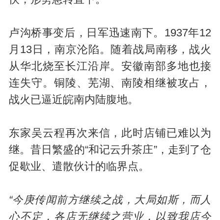
卢沟桥事变后，日军迅速南下。1937年12
月13日，南京沦陷。随着战局南移，战火
从华北烧至长江沿岸。安徽南部多地也接
连失守。铜陵、芜湖、南陵相继被攻占，
战火已逼近皖南内陆腹地。
东家吴云程再次来信，此时店铺已难以为
继。昔日繁盛的“和记云升茶庄”，走到了仓
促歇业、遣散伙计的临界点。
“今庚传闻前方继续之战，大局如斯，而人
心不定，各店无继续之营业，以致我店今