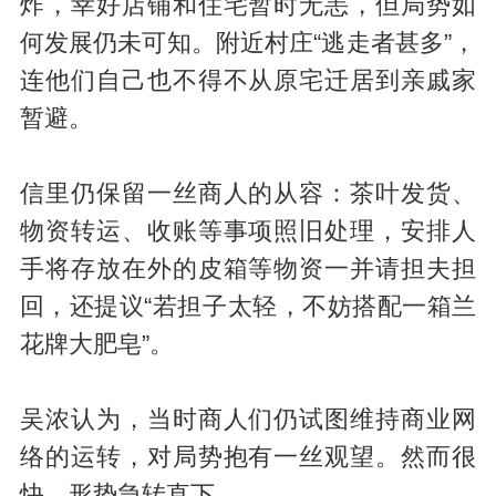
炸，幸好店铺和住宅暂时无恙，但局势如
何发展仍未可知。附近村庄“逃走者甚多”，
连他们自己也不得不从原宅迁居到亲戚家
暂避。
信里仍保留一丝商人的从容：茶叶发货、
物资转运、收账等事项照旧处理，安排人
手将存放在外的皮箱等物资一并请担夫担
回，还提议“若担子太轻，不妨搭配一箱兰
花牌大肥皂”。
吴浓认为，当时商人们仍试图维持商业网
络的运转，对局势抱有一丝观望。然而很
快，形势急转直下。