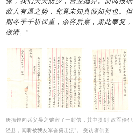
像，我们天天防少，营业抛弃。前阅报纸
敌人有退之势，究竟未知真假如何也。但
期冬季千祈保重，余容后禀，肃此奉复，
敬请。”
唐振铎向岳父吴之骧寄了一封信，其中提到“敌军侵犯
泾县，闻听被我友军奋勇击溃”。 受访者供图