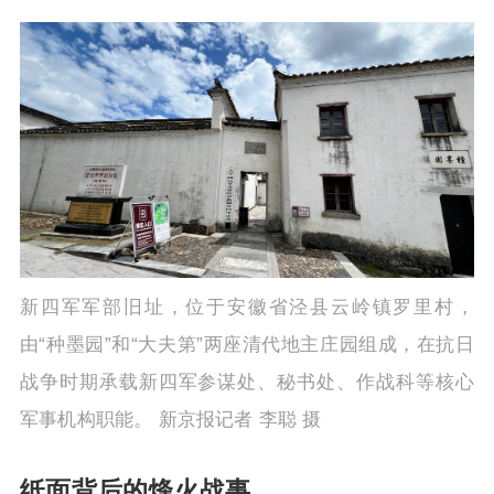
新四军军部旧址，位于安徽省泾县云岭镇罗里村，
由“种墨园”和“大夫第”两座清代地主庄园组成，在抗日
战争时期承载新四军参谋处、秘书处、作战科等核心
军事机构职能。 新京报记者 李聪 摄
纸面背后的烽火战事