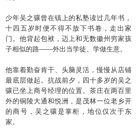
少年吴之骧曾在镇上的私塾读过几年书，
十四五岁时便不得不放下书卷，走出家
门。他背起包袱，迈上和无数徽州穷家孩
子相似的路——外出当学徒、学做生意。
他靠着勤奋肯干、头脑灵活，慢慢从店铺
最底层做起。抗战前夕，四十多岁的吴之
骧已坐上商号经理的位置。茶庄在两百里
外的铜陵大通和悦洲，是茂林一位老乡开
的商号，吴之骧是掌柜，地位仅次于东
家。