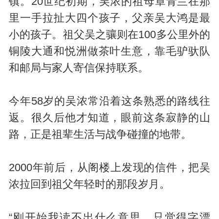
镇。20世纪初期，吴浓的祖母章青兰在那
里一手拉扯大四个孩子，父亲吴大鸿是最
小的孩子。祖父吴之骧则在100多公里外的
铜陵大通和悦洲做茶叶生意，靠毛驴驮队
和邮局与家人寄信保持联系。
今年58岁的吴浓常沿着这条熟悉的路线往
返。很久后他才知道，眼前这条寂静的山
路，正是祖辈生活与战争碰撞的地带。
2000年前后，从阁楼上发现的信件，把吴
浓拉回到祖父年轻时的那段岁月。
“刚开始我读不出什么意思，只觉得字漂