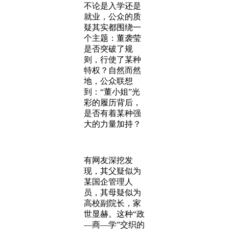
不论是入学还是
就业，公众的质
疑其实都围绕一
个主题：董袭莹
是否突破了规
则，行使了某种
特权？自然而然
地，公众联想
到：“董小姐”光
彩的履历背后，
是否有着某种强
大的力量加持？
有网友深挖发
现，其父疑似为
某国企管理人
员，其母疑似为
高校副院长，家
世显赫。这种“政
—商—学”交织的