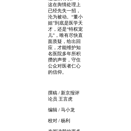
这在舆情处理上
已经先失一招，
沦为被动。“董小
姐”到底是医学天
才，还是“特权宠
儿”，唯有尽快直
面质疑，给出回
应，才能维护知
名医院多年所积
攒的声誉，守住
公众对医者仁心
的信仰。
撰稿 / 新京报评
论员 王言虎
编辑 / 马小龙
校对 / 杨利