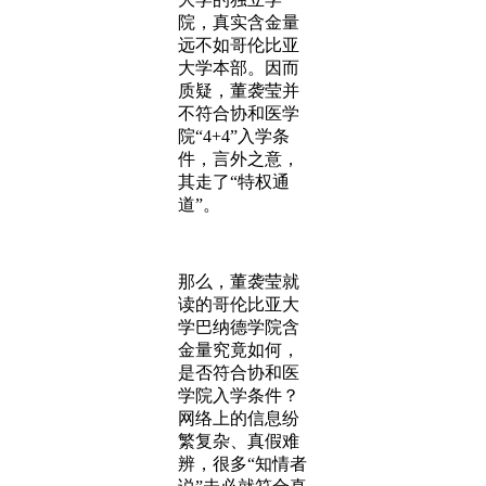
院，真实含金量
远不如哥伦比亚
大学本部。因而
质疑，董袭莹并
不符合协和医学
院“4+4”入学条
件，言外之意，
其走了“特权通
道”。
那么，董袭莹就
读的哥伦比亚大
学巴纳德学院含
金量究竟如何，
是否符合协和医
学院入学条件？
网络上的信息纷
繁复杂、真假难
辨，很多“知情者