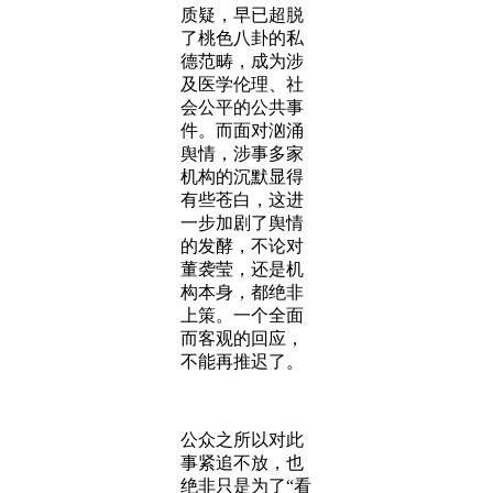
质疑，早已超脱
了桃色八卦的私
德范畴，成为涉
及医学伦理、社
会公平的公共事
件。而面对汹涌
舆情，涉事多家
机构的沉默显得
有些苍白，这进
一步加剧了舆情
的发酵，不论对
董袭莹，还是机
构本身，都绝非
上策。一个全面
而客观的回应，
不能再推迟了。
公众之所以对此
事紧追不放，也
绝非只是为了“看