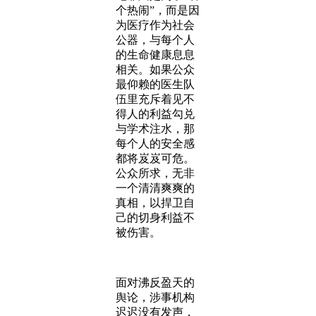
个热闹”，而是因
为医疗作为社会
公器，与每个人
的生命健康息息
相关。如果公众
最仰赖的医生队
伍里充斥着见不
得人的利益勾兑
与学术注水，那
每个人的安全感
都将岌岌可危。
公众所求，无非
一个清清爽爽的
真相，以捍卫自
己的切身利益不
被伤害。
面对沸反盈天的
舆论，涉事机构
迟迟没有发声，