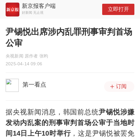
新京报客户端
立即打开
好新闻 无止境
尹锡悦出席涉内乱罪刑事审判首场
公审
央视新闻 原作者 张昀
2025-04-14 09:06
第一看点
订阅
据央视新闻消息，韩国前总统
尹锡悦涉嫌
发动内乱案的刑事审判首场公审于当地时
间14日上午10时举行
，这是尹锡悦被罢免