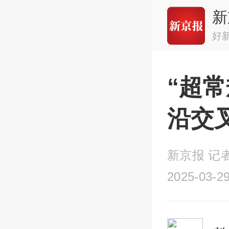
新
好
“超
沿交
新京报 记者
2025-03-29