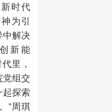
0新时代
精神为引
导中解决
创新能
时代里，
院党组交
一起探索
。”周琪