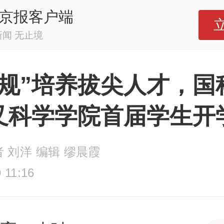
京报客户端
新闻 无止境
常规”培养拔尖人才，国
叉科学学院首届学生开
 刘洋 编辑 缪晨霞
 11:16