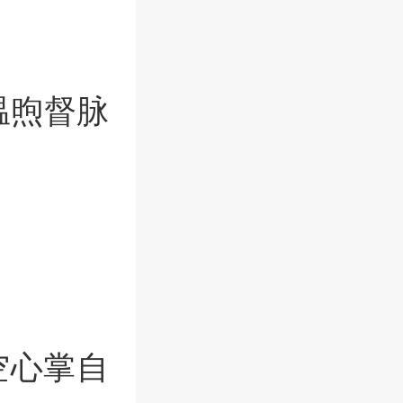
温煦督脉
。
空心掌自