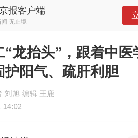
京报客户端
新闻 无止境
二“龙抬头”，跟着中医
固护阳气、疏肝利胆
 刘旭 编辑 王鹿
 14:02