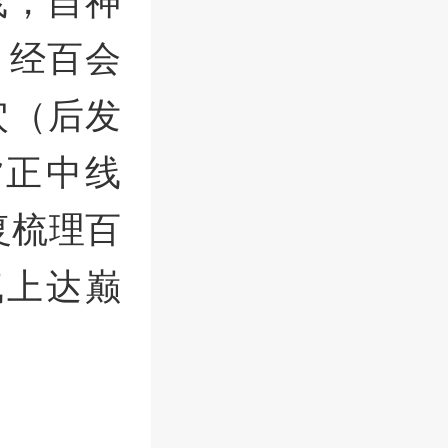
线，自神
，经百会
穴（后发
背正中线
复梳理百
气上达巅