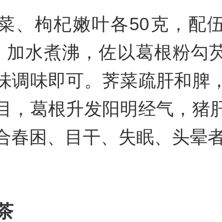
菜、枸杞嫩叶各50克，配
克，加水煮沸，佐以葛根粉勾
味调味即可。荠菜疏肝和脾
目，葛根升发阳明经气，猪
合春困、目干、失眠、头晕
茶