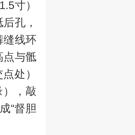
.5寸）
骶后孔，
裤缝线环
高点与骶
交点处）
缘），敲
成“督胆