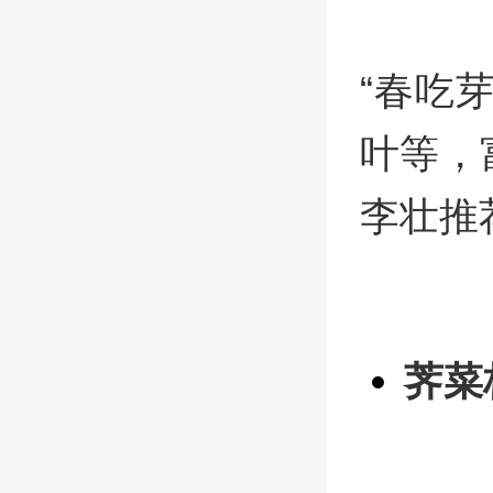
“春吃
叶等，
李壮推
荠菜