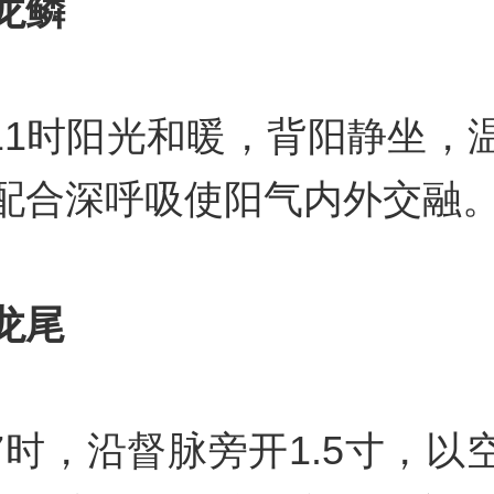
龙鳞
-11时阳光和暖，背阳静坐，
配合深呼吸使阳气内外交融
龙尾
-7时，沿督脉旁开1.5寸，以