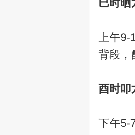
巳时晒
上午9
背段，
酉时叩
下午5