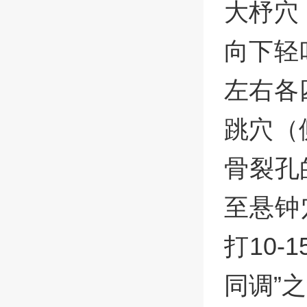
大杼穴
向下轻
左右各
跳穴（
骨裂孔
至悬钟
打10
同调”