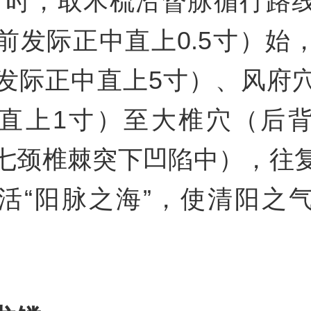
-7时，取木梳沿督脉循行路
前发际正中直上0.5寸）始
发际正中直上5寸）、风府
直上1寸）至大椎穴（后
七颈椎棘突下凹陷中），往
活“阳脉之海”，使清阳之