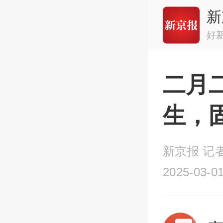
新
好
二月
生，
新京报 记者
2025-03-01