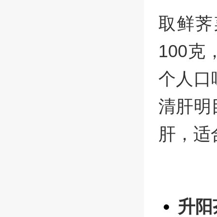
取鲜荠
100
个人口
清肝明
肝，适
升阳