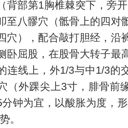
（背部第1胸椎棘突下，旁开1
叩至八髎穴（骶骨上的四对
四穴），配合敲打胆经，沿
侧卧屈股，在股骨大转子最
的连线上，外1/3与中1/3的
穴（外踝尖上3寸，腓骨前
-15分钟为宜，以酸胀为度，形
之势。