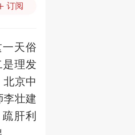
订阅
这一天俗
二是理发
，北京中
师李壮建
、疏肝利
础。