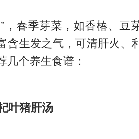
芽”，春季芽菜，如香椿、豆
富含生发之气，可清肝火、
荐几个养生食谱：
杞叶猪肝汤