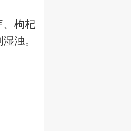
芽、枸杞
利湿浊。