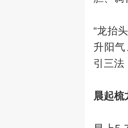
“龙抬
升阳气
引三法
晨起梳