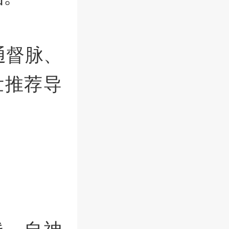
通督脉、
壮推荐导