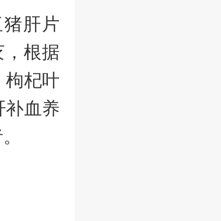
伍猪肝片
芡，根据
，枸杞叶
肝补血养
者。