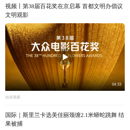
视频丨第38届百花奖在京启幕 首都文明办倡议
文明观影
04:33
知道视频
国际｜斯里兰卡选美佳丽颈缠2.1米蟒蛇跳舞 结
果被捕