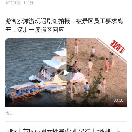
知道视频
119赞
游客沙滩游玩遇剧组拍摄，被景区员工要求离
开，深圳一度假区回应
00:30
热点
国际丨英国97岁女性完成“机翼行走”挑战，刷