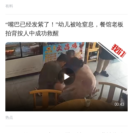
有料
“嘴巴已经发紫了！”幼儿被呛窒息，餐馆老板
拍背按人中成功救醒
00:43
热点