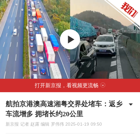
打开新京报，看视频更流畅
航拍京港澳高速湘粤交界处堵车：返乡
车流增多 拥堵长约20公里
新京报 记者 赵露 编辑 罗伟伟
2025-01-19 09:50