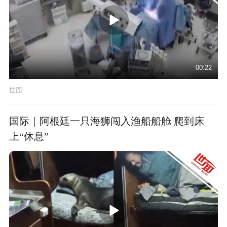
00:22
世面
国际｜阿根廷一只海狮闯入渔船船舱 爬到床
上“休息”