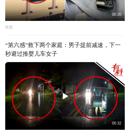
00:20
世面
“第六感”救下两个家庭：男子提前减速，下一
秒避过推婴儿车女子
00:32