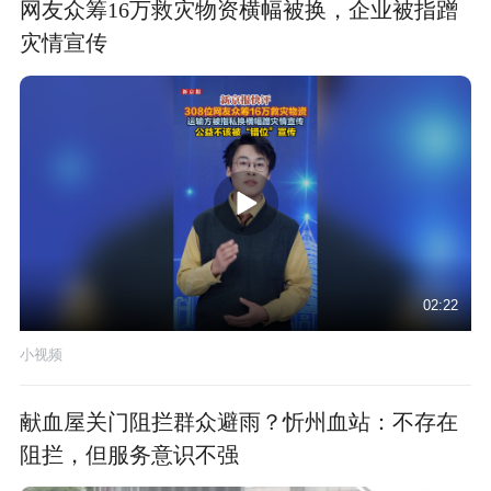
网友众筹16万救灾物资横幅被换，企业被指蹭
灾情宣传
02:22
小视频
献血屋关门阻拦群众避雨？忻州血站：不存在
阻拦，但服务意识不强