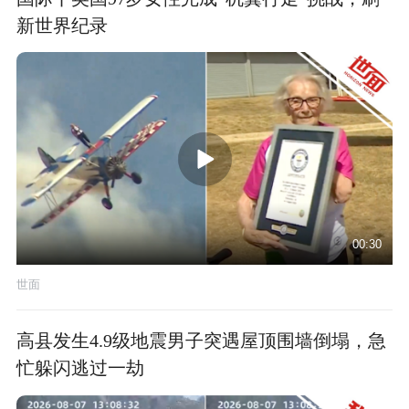
新世界纪录
00:30
世面
高县发生4.9级地震男子突遇屋顶围墙倒塌，急
忙躲闪逃过一劫