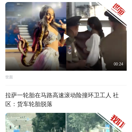
00:24
世面
拉萨一轮胎在马路高速滚动险撞环卫工人 社
区：货车轮胎脱落