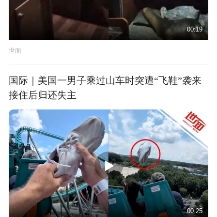
00:19
世面
国际｜美国一男子乘过山车时突遭“飞鞋”袭来
接住后归还失主
00:25