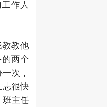
的工作人
我教教他
备的两个
办一次，
壮志很快
，班主任