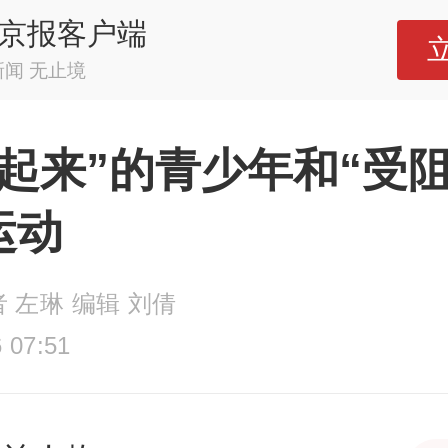
京报客户端
新闻 无止境
不起来”的青少年和“受阻
运动
 左琳 编辑 刘倩
 07:51