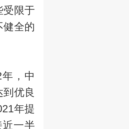
些受限于
不健全的
2年，中
达到优良
021年提
接近一半