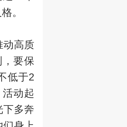
及格。
推动高质
到，要保
不低于2
、活动起
光下多奔
他们身上