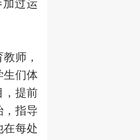
参加过运
育教师，
学生们体
目，提前
始，指导
他在每处