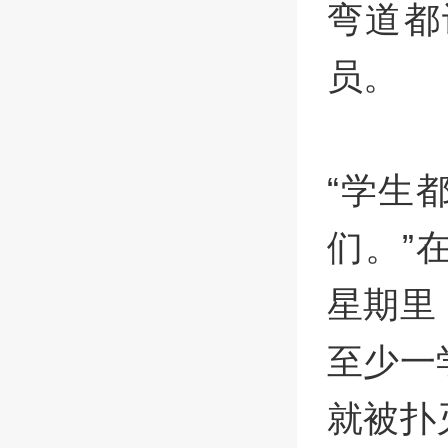
弯道都
员。
“学生
们。”
星期里
至少一
就被扑