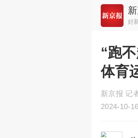
新
好
“跑
体育
新京报 记者
2024-10-16