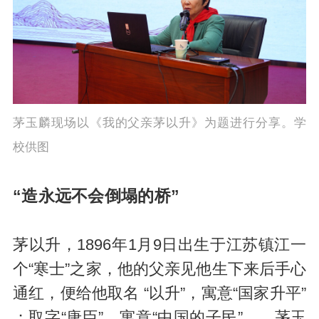
茅玉麟现场以《我的父亲茅以升》为题进行分享。学
校供图
“造永远不会倒塌的桥”
茅以升，1896年1月9日出生于江苏镇江一
个“寒士”之家，他的父亲见他生下来后手心
通红，便给他取名 “以升”，寓意“国家升平”
；取字“唐臣”，寓意“中国的子民”……茅玉