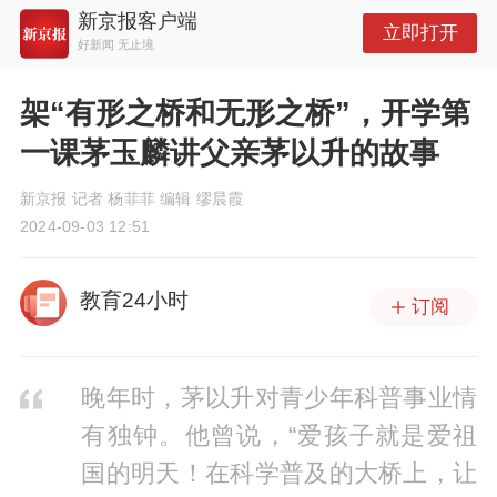
新京报客户端
立即打开
好新闻 无止境
架“有形之桥和无形之桥”，开学第
一课茅玉麟讲父亲茅以升的故事
新京报 记者 杨菲菲 编辑 缪晨霞
2024-09-03 12:51
教育24小时
订阅
晚年时，茅以升对青少年科普事业情
有独钟。他曾说，“爱孩子就是爱祖
国的明天！在科学普及的大桥上，让