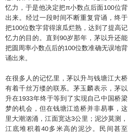
忆力，于是他决定把π小数点后面100位背
出来。经过一段时间不断重复背诵，终于
把100位数字背得滚瓜烂熟，达到了提高记
忆力的目的。直到90岁那年，茅以升还能
把圆周率小数点后的100位数准确无误地背
诵出来。
在很多人的记忆里，茅以升与钱塘江大桥
有着千丝万缕的联系。茅玉麟表示，茅以
升在1933年终于等到了实现自己中国桥梁
梦的机会，但在钱塘江造桥并非易事，这
里大潮汹涌，江面宽达3公里；泥沙莫测，
江底堆积着40多米高的泥沙。民间甚至