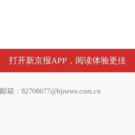
打开新京报APP，阅读体验更佳
：82708677@bjnews.com.cn