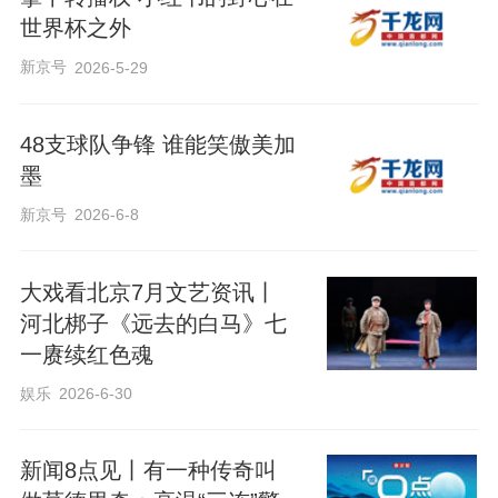
世界杯之外
新京号
2026-5-29
48支球队争锋 谁能笑傲美加
墨
新京号
2026-6-8
大戏看北京7月文艺资讯丨
河北梆子《远去的白马》七
一赓续红色魂
娱乐
2026-6-30
新闻8点见丨有一种传奇叫