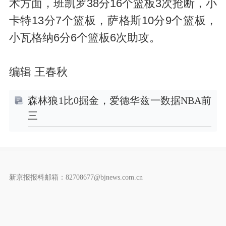
术方面，班凯罗38分16个篮板3次抢断，小
卡特13分7个篮板，萨格斯10分9个篮板，
小瓦格纳6分6个篮板6次助攻。
编辑 王春秋
森林狼1比0掘金，爱德华兹一数据NBA前
三
新京报报料邮箱：82708677@bjnews.com.cn