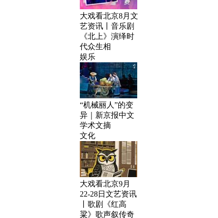
大戏看北京8月文
艺资讯丨音乐剧
《北上》演绎时
代众生相
娱乐
“机械丽人”的变
异｜新京报中文
学术文摘
文化
大戏看北京9月
22-28日文艺资讯
丨歌剧《红高
粱》歌声叙传奇