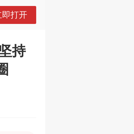
立即打开
：坚持
圈