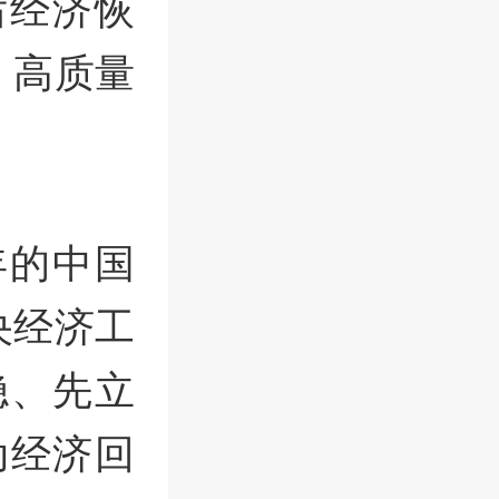
后经济恢
，高质量
年的中国
央经济工
稳、先立
动经济回