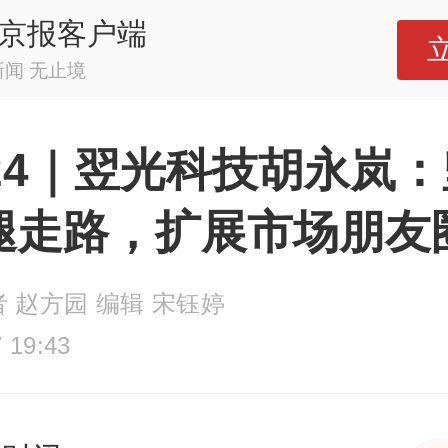
京报客户端
新闻 无止境
024｜翌光科技胡永岚
腿走路，扩展市场朋友
者 赵方园 编辑 宋钰婷
 19:43