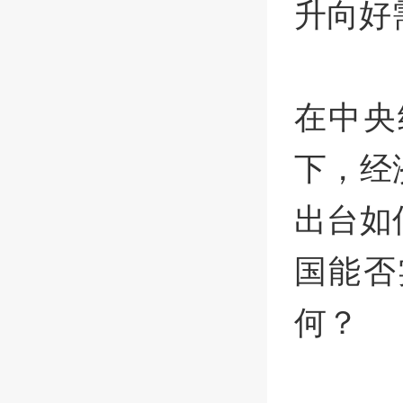
升向好
在中央
下，经
出台如
国能否
何？