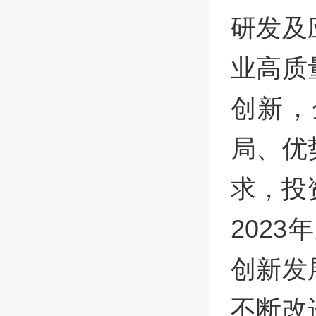
研发及
业高质
创新，
局、优
求，投
202
创新发
不断改