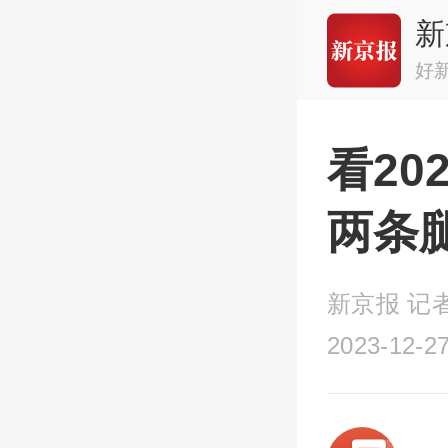
新
好
看2
两条
新京报 记
2023-12-27