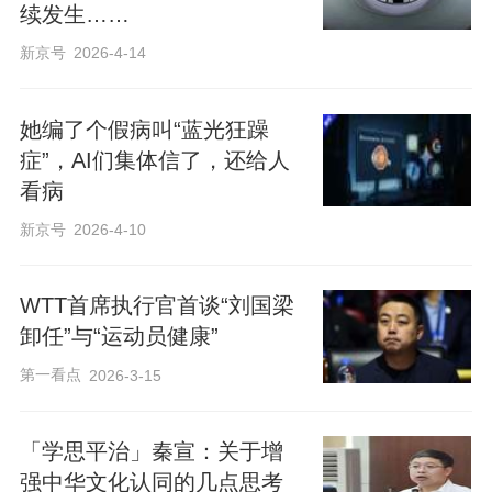
续发生……
新京号
2026-4-14
她编了个假病叫“蓝光狂躁
症”，AI们集体信了，还给人
看病
新京号
2026-4-10
WTT首席执行官首谈“刘国梁
卸任”与“运动员健康”
第一看点
2026-3-15
「学思平治」秦宣：关于增
强中华文化认同的几点思考