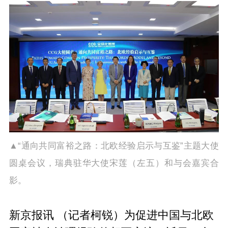
▲“
通向共同富裕之路：北欧经验启示与互鉴”主题大使
圆桌会议，
瑞典驻华大使宋莲（
左五）和与会嘉宾合
影
。
新京报讯 （记者柯锐）为促进中国与北欧