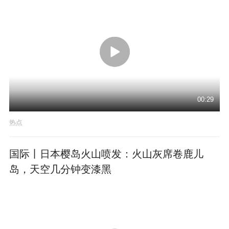
00:29
热点
国际丨日本樱岛火山喷发：火山灰席卷鹿儿
岛，天空几分钟变漆黑