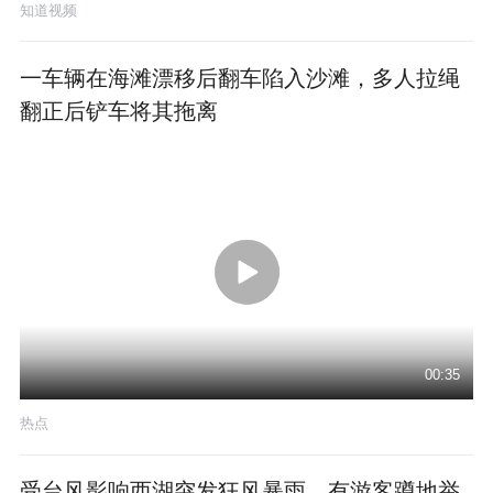
知道视频
一车辆在海滩漂移后翻车陷入沙滩，多人拉绳
翻正后铲车将其拖离
00:35
热点
受台风影响西湖突发狂风暴雨，有游客蹲地举