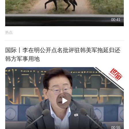
00:41
热点
国际丨李在明公开点名批评驻韩美军拖延归还
韩方军事用地
00:55