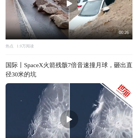
00:26
热点
1.9万阅读
国际丨SpaceX火箭残骸7倍音速撞月球，砸出直
径30米的坑