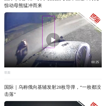
惊动母熊猛冲而来
00:25
世面
国际｜乌称俄向基辅发射28枚导弹，“一枚都没
击落”