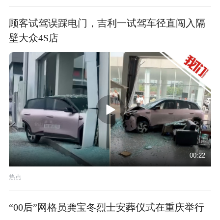
顾客试驾误踩电门，吉利一试驾车径直闯入隔
壁大众4S店
00:22
热点
“00后”网格员龚宝冬烈士安葬仪式在重庆举行