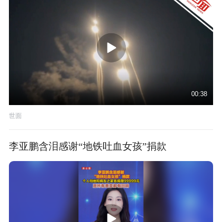
00:38
世面
李亚鹏含泪感谢“地铁吐血女孩”捐款