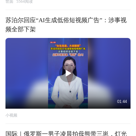
世面
5564阅读
苏泊尔回应“AI生成低俗短视频广告”：涉事视
频全部下架
01:44
小视频
国际｜俄罗斯一男子凌晨拍母熊带三崽，灯光