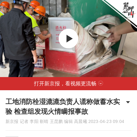
打开新京报，看视频更流畅
工地消防栓湿漉漉负责人谎称做蓄水实
验 检查组发现火情瞒报事故
新京报 记者 李阳 靳晴 王昆鹏 编辑 高晨曦
2023-04-23 09:04