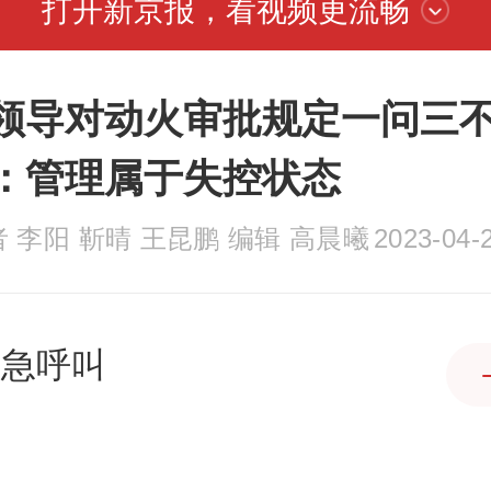
打开新京报，看视频更流畅
领导对动火审批规定一问三
：管理属于失控状态
 李阳 靳晴 王昆鹏 编辑 高晨曦
2023-04-
紧急呼叫