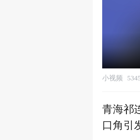
小视频
53
青海祁
口角引