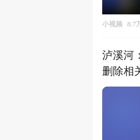
小视频
8.
泸溪河
删除相