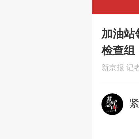
加油站
检查组
新京报 记者