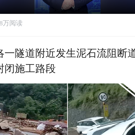
7.8万阅读
洛一隧道附近发生泥石流阻断
封闭施工路段