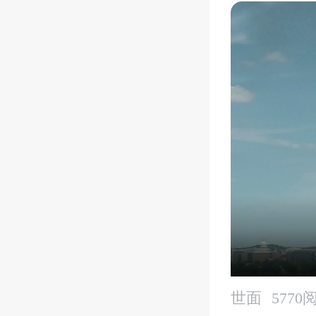
世面
5770