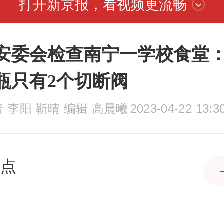
打开新京报，看视频更流畅
安委会检查南宁一学校食堂：
瓶只有2个切断阀
 李阳 靳晴 编辑 高晨曦
2023-04-22 13:3
热点