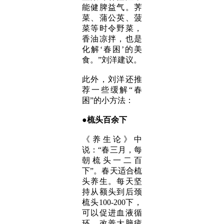
能健脾益气。荠
菜、蒲公英、菠
菜等时令野菜，
香油凉拌，也是
化解‘春困’的美
食。”
刘洋建议。
此外，刘洋还推
荐一些缓解“春
困”的小方法：
●梳头百余下
《养生论》中
说：“春三月，每
朝梳头一二百
下”。春天适合梳
头养生。每天坚
持从额头到后颈
梳头100-200下，
可以促进血液循
环，改善大脑疲