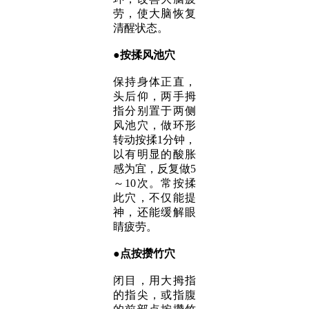
劳，使大脑恢复
清醒状态。
●按揉风池穴
保持身体正直，
头后仰，两手拇
指分别置于两侧
风池穴，做环形
转动按揉1分钟，
以有明显的酸胀
感为宜，反复做5
～10次。常按揉
此穴，不仅能提
神，还能缓解眼
睛疲劳。
●点
按
攒竹穴
闭目，用大拇指
的指尖，或指腹