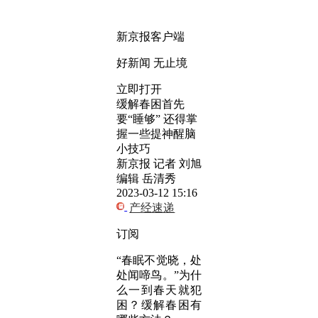
新京报客户端
好新闻 无止境
立即打开
缓解春困首先
要“睡够” 还得掌
握一些提神醒脑
小技巧
新京报 记者 刘旭
编辑 岳清秀
2023-03-12 15:16
产经速递
订阅
“春眠不觉晓，处
处闻啼鸟。”为什
么一到春天就犯
困？缓解春困有