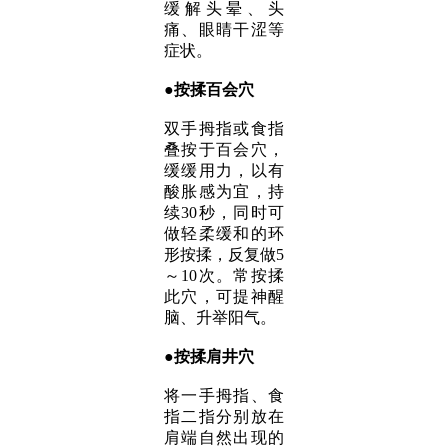
缓解头晕、头
痛、眼睛干涩等
症状。
●
按揉
百会穴
双手拇指或食指
叠按于百会穴，
缓缓用力，以有
酸胀感为宜，持
续30秒，同时可
做轻柔缓和的环
形按揉，反复做5
～10次。常按揉
此穴，可提神醒
脑、升举阳气。
●
按揉
肩井穴
将一手拇指、食
指二指分别放在
肩端自然出现的