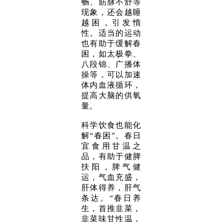
畅、筋脉不舒等
现象，还会越睡
越困，引发惰
性。适当的运动
也有助于缓解春
困，如太极拳、
八段锦、广播体
操等，可以加速
体内血液循环，
提高大脑的供氧
量。
科学饮食也能化
解“春困”。春日
宜食用甘温之
品，有助于健脾
扶阳，脾气健
运，气血充盛，
肝体得养，肝气
条达。“春日养
生，首推韭菜，
韭菜味甘性温，