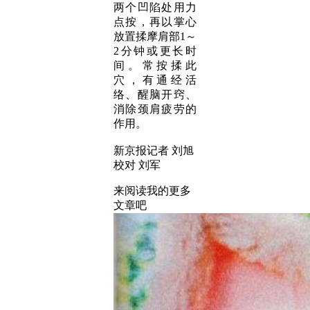
两个凹陷处
用力
点按，再以掌心
放置揉摩肩部1～
2分钟或更长时
间。常按揉此
穴，有通经活
络、醒脑开窍、
消除颈肩疲劳的
作用。
新京报记者 刘旭
校对 刘军
来阅读我的更多
文章吧