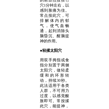
的前部点按攒竹
穴1分钟左右，以
感到胀痛为佳。
常点按此穴，可
排解体内的郁
气，使气血畅
通，起到消除头
脑昏沉、醒脑提
神的作用。
●轻
揉
太阳穴
用双手拇指或食
指分别置于两侧
太阳穴，做轻柔
缓和的环形转
动，持续30秒。
此法适用于各类
人群，不可用力
过度，以感觉酸
胀即可。常按揉
此穴，能提神，