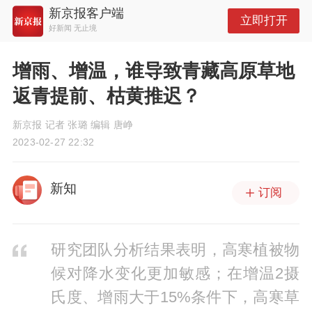
新京报客户端
立即打开
好新闻 无止境
增雨、增温，谁导致青藏高原草地
返青提前、枯黄推迟？
新京报 记者 张璐 编辑 唐峥
2023-02-27 22:32
新知
订阅
研究团队分析结果表明，高寒植被物
候对降水变化更加敏感；在增温2摄
氏度、增雨大于15%条件下，高寒草