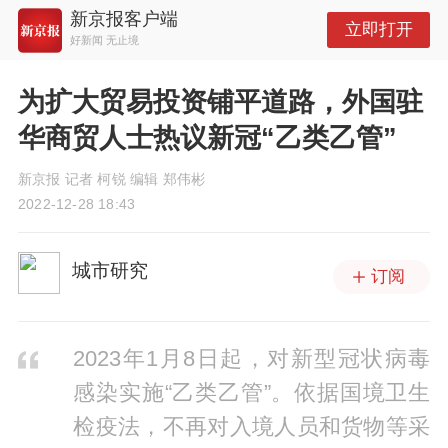
新京报客户端
立即打开
好新闻 无止境
为扩大贸易投资铺平道路，外国驻
华商贸人士热议新冠“乙类乙管”
新京报 记者 柯锐 编辑 郑伟彬
2022-12-28 18:43
城市研究
订阅
2023年1月8日起，对新型冠状病毒
感染实施“乙类乙管”。依据国境卫生
检疫法，不再对入境人员和货物等采