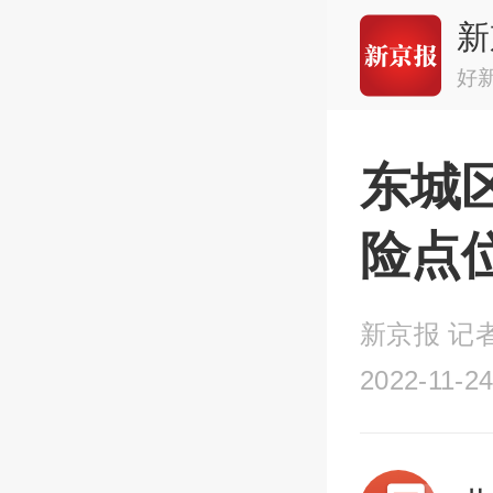
新
好
东城
险点
新京报 记者
2022-11-24