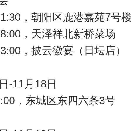
层
0-21:30，朝阳区鹿港嘉苑7号
7-18:00，天泽祥北新桥菜场
0-23:00，披云徽宴（日坛店）
7日-11月18日
-18:00，东城区东四六条3号