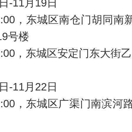
7日-11月19日
-24:00，东城区南仓门胡同
19号楼
-24:00，东城区安定门东大街
7日-11月22日
-24:00，东城区广渠门南滨河