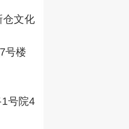
南新仓文化
乙7号楼
路1号院4