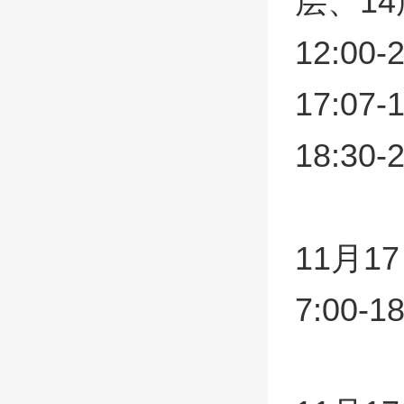
层、14
12:0
17:0
18:3
11月1
7:00