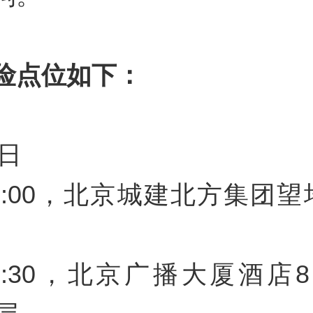
险点位如下：
7日
-20:00，北京城建北方集团
-12:30，北京广播大厦酒店