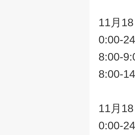
11月1
0:00
8:00
8:00
11月1
0:00