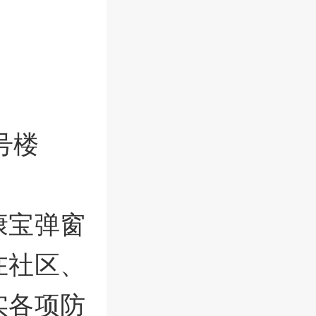
6号楼
康宝弹窗
在社区、
实各项防