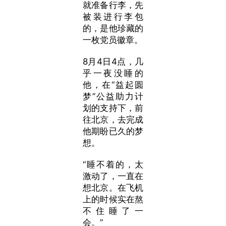
就准备行李，先
被装进行李包
的，是他珍藏的
一枚党员徽章。
8月4日4点，几
乎一夜没睡的
他，在“益起圆
梦”公益助力计
划的支持下，前
往北京，去完成
他期盼已久的梦
想。
“睡不着的，太
激动了，一直在
想北京。在飞机
上的时候实在熬
不住睡了一
会。”