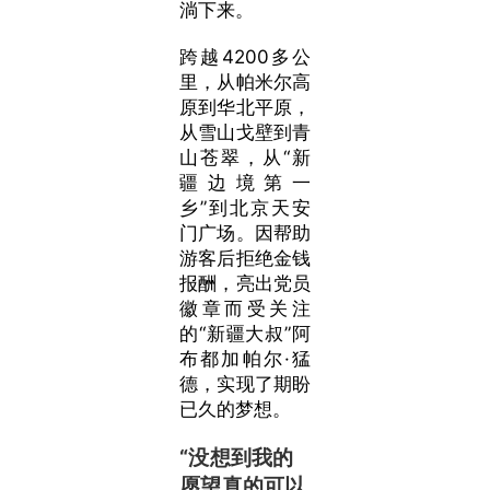
淌下来。
跨越4200多公
里，从帕米尔高
原到华北平原，
从雪山戈壁到青
山苍翠，从“新
疆边境第一
乡”到北京天安
门广场。因帮助
游客后拒绝金钱
报酬，亮出党员
徽章而受关注
的“新疆大叔”阿
布都加帕尔·猛
德，实现了期盼
已久的梦想。
“没想到我的
愿望真的可以