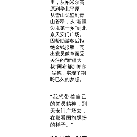
里，从帕米尔高
原到华北平原，
从雪山戈壁到青
山苍翠，从“新疆
边境第一乡”到北
京天安门广场。
因帮助游客后拒
绝金钱报酬，亮
出党员徽章而受
关注的“新疆大
叔”阿布都加帕尔
·猛德，实现了期
盼已久的梦想。
“我想带着自己
的党员精神，到
天安门广场去，
在那看国旗飘扬
的样子。”