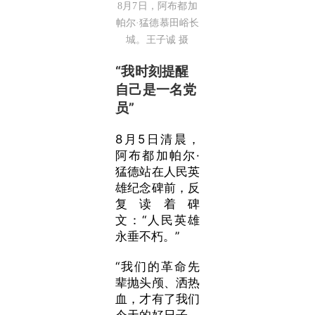
8月7日，阿布都加
帕尔·猛德慕田峪长
城。王子诚 摄
“我时刻提醒
自己是一名党
员”
8月5日清晨，
阿布都加帕尔·
猛德站在人民英
雄纪念碑前，反
复读着碑
文：“人民英雄
永垂不朽。”
“我们的革命先
辈抛头颅、洒热
血，才有了我们