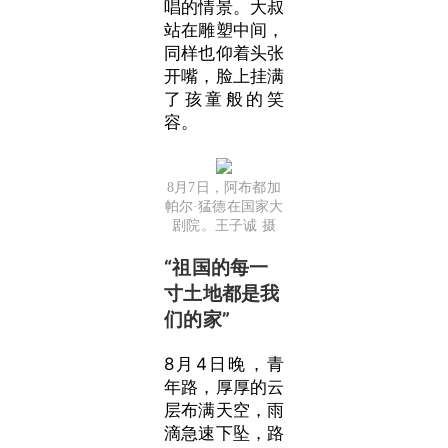
唱的情景。大叔
站在雕塑中间，
同样也仰着头张
开嘴，脸上挂满
了孩童般的笑
容。
8月7日，阿布都加
帕尔·猛德在国家大
剧院。王子诚 摄
“祖国的每一
寸土地都是我
们的家”
8月4日晚，青
年路，厚厚的云
层布满天空，雨
滴急速下坠，路