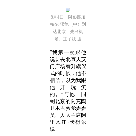
8月4日，阿布都加
帕尔·猛德（中）到
达北京，走出机
场。王子诚 摄
“我第一次跟他
说要去北京天安
门广场看升旗仪
式的时候，他不
相信，以为我跟
他开玩笑
的。”与他一同
到北京的阿克陶
县木吉乡党委委
员、人大主席阿
里木江·卡得尔
说。