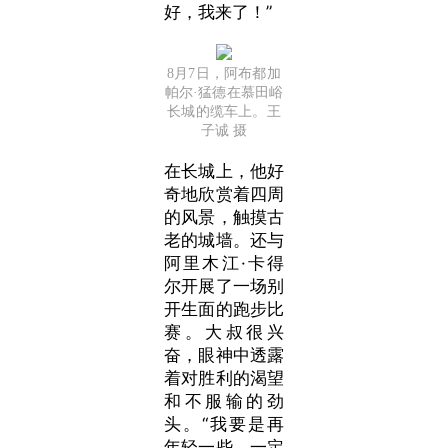
好，我来了！”
8月7日，阿布都加
帕尔·猛德在慕田峪
长城的缆车上。王
子诚 摄
在长城上，他好
奇地欣赏着四周
的风景，触摸古
老的城墙。还与
阿里木江·卡得
尔开展了一场别
开生面的跑步比
赛。大叔很兴
奋，眼神中透露
着对胜利的渴望
和不服输的劲
头。
“我要是再
年轻一些，一定