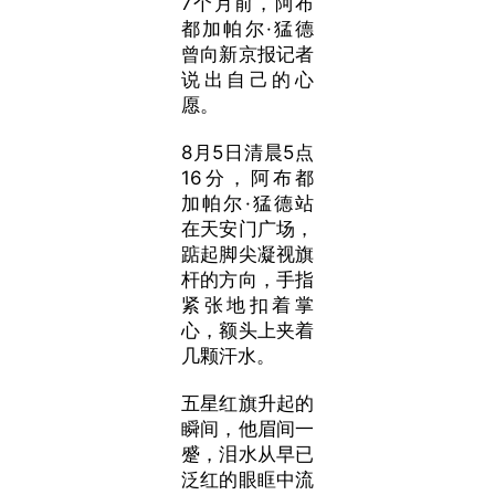
7个月前，阿布
都加帕尔·猛德
曾向新京报记者
说出自己的心
愿。
8月5日清晨5点
16分，
阿布都
加帕尔·猛德站
在天安门广场，
踮起脚尖凝视旗
杆的方向，手指
紧张地扣着掌
心，额头上夹着
几颗汗水。
五星红旗升起的
瞬间，他眉间一
蹙，泪水从早已
泛红的眼眶中流