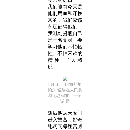
今天的好日子，
我们能有今天是
他们用血和汗换
来的，我们应该
永远记得他们。
我时刻提醒自己
是一名党员，要
学习他们不怕牺
牲、不怕困难的
精神。”
大叔
说。
8月5日，阿布都加
帕尔·猛德在人民英
雄纪念碑前。王子
诚 摄
随后
他从天安门
进入故宫，好奇
地询问每座宫殿