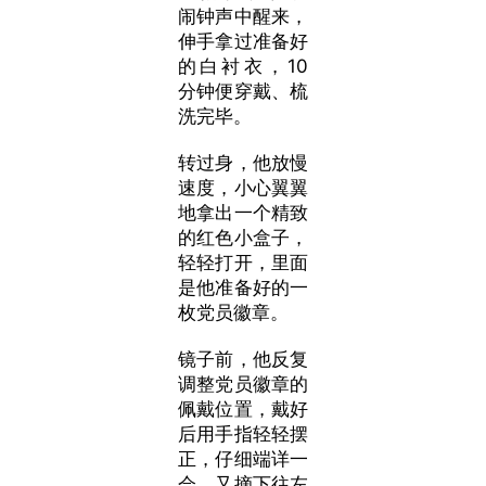
闹钟声中醒来，
伸手拿过准备好
的白衬衣，10
分钟便穿戴、梳
洗完毕。
转过身，他放慢
速度，小心翼翼
地拿出一个精致
的红色小盒子，
轻轻打开，里面
是他准备好的一
枚党员徽章。
镜子前，他反复
调整党员徽章的
佩戴位置，戴好
后用手指轻轻摆
正，仔细端详一
会，又摘下往左