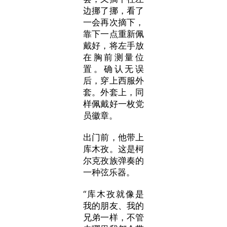
边挪了挪，看了
一会再次摘下，
靠下一点重新佩
戴好，将左手放
在胸前测量位
置。确认无误
后，穿上西服外
套。外套上，同
样佩戴好一枚党
员徽章。
出门前，他带上
库木孜。这是柯
尔克孜族弹奏的
一种弦乐器。
“库木孜就像是
我的朋友、我的
兄弟一样，不管