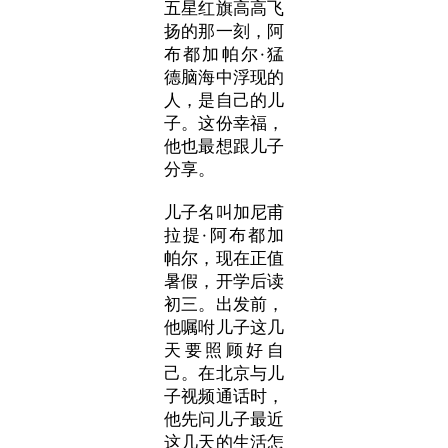
五星红旗高高飞
扬的那一刻，阿
布都加帕尔·猛
德脑海中浮现的
人，是自己的儿
子。这份幸福，
他也最想跟儿子
分享。
儿子名叫加尼甫
拉提·阿布都加
帕尔，现在正值
暑假，开学后读
初三。出发前，
他嘱咐儿子这几
天要照顾好自
己。在北京与儿
子视频通话时，
他先问儿子最近
这几天的生活怎