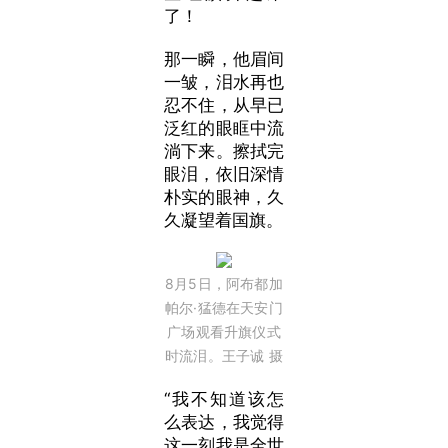
了！
那一瞬，他眉间
一皱，泪水再也
忍不住，从早已
泛红的眼眶中流
淌下来。擦拭完
眼泪，依旧深情
朴实的眼神，久
久凝望着国旗。
8月5日，阿布都加
帕尔·猛德在天安门
广场观看升旗仪式
时流泪。王子诚 摄
“我不知道该怎
么表达，我觉得
这一刻我是全世