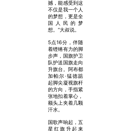
撼，能感受到这
不仅是我一个人
的梦想，更是全
国人民的梦
想。”大叔说。
5点16分，伴随
着铿锵有力的脚
步声，国旗护卫
队护送国旗走向
升旗台。阿布都
加帕尔·猛德踮
起脚尖凝视旗杆
的方向，手指紧
张地扣着掌心，
额头上夹着几颗
汗水。
国歌声响起，五
星红旗升起来