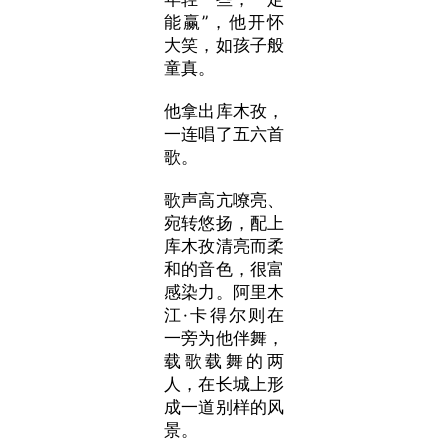
能赢
”，
他开怀
大笑，如孩子般
童真。
他拿出库木孜，
一连唱了五六首
歌。
歌声高亢嘹亮、
宛转悠扬，配上
库木孜清亮而柔
和的音色，很富
感染力。阿里木
江·卡得尔则在
一旁为他伴舞，
载歌载舞的两
人，在长城上形
成一道别样的风
景。