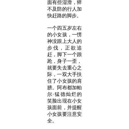
面有些湿滑，猝
不及防的行人加
快赶路的脚步。
一个四五岁左右
的小女孩，一愣
神没跟上大人的
步伐，正欲追
赶，脚下一个踉
跄，身子一歪，
就要失去重心之
际，一双大手扶
住了小女孩的肩
膀。阿布都加帕
尔·猛德灿烂的
笑脸出现在小女
孩面前，并提醒
小女孩要注意安
全。