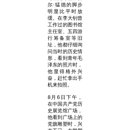
尔·猛德的脚步
明显比平时放
缓。在李大钊曾
工作过的图书馆
主任室、五四游
行筹备室等旧
址，他都仔细询
问当时的历史情
形，看到青年毛
泽东的照片时，
他显得格外兴
奋，赶忙拿出手
机来拍照。
8月6日下午，
在
中国共产党历
史展览馆广场，
他
看到广场上的
党旗雕塑时，兴