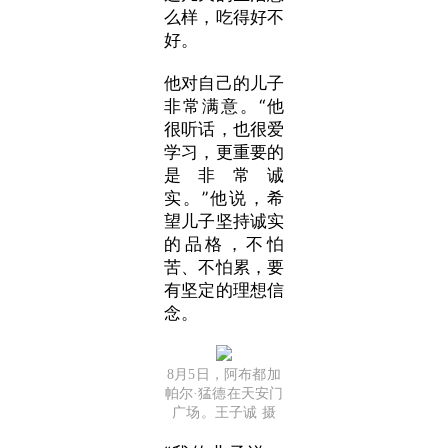
么样，吃得好不
好。
他对自己的儿子
非常满意。“他
很听话，也很爱
学习，更重要的
是非常诚
实。”他说，希
望儿子坚持诚实
的品格，不怕
苦、不怕累，要
有坚定的理想信
念。
8月5日，阿布都加
帕尔·猛德在天安门
广场。王子诚 摄