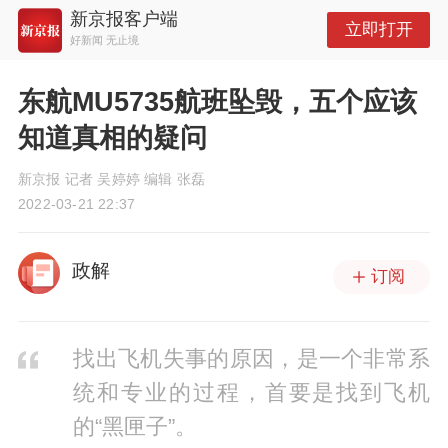
新京报客户端
立即打开
好新闻 无止境
东航MU5735航班坠毁，五个应该
知道真相的疑问
新京报 记者 吴婷婷 编辑 张磊
2022-03-21 22:37
政解
订阅
找出飞机失事的原因，是一个非常系
统和专业的过程，首要是找到飞机
的“黑匣子”。