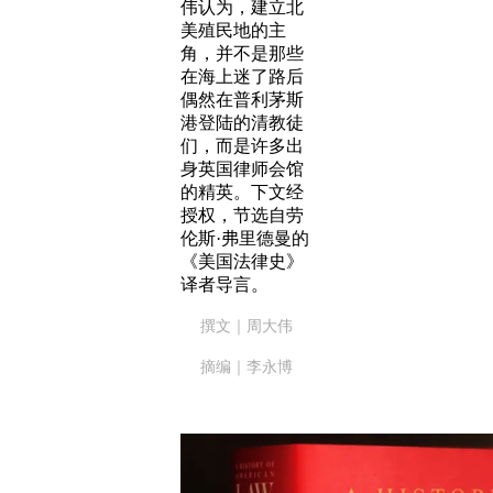
伟认为，建立北
美殖民地的主
角，并不是那些
在海上迷了路后
偶然在普利茅斯
港登陆的清教徒
们，而是许多出
身英国律师会馆
的精英。下文经
授权，节选自劳
伦斯·弗里德曼的
《美国法律史》
译者导言。
撰文｜周大伟
摘编｜李永博