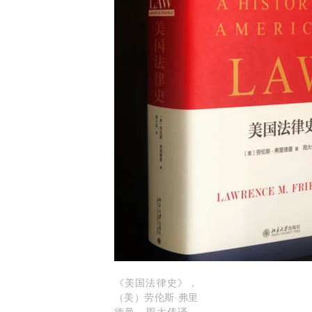
《美国法律史》，
（美）劳伦斯·弗里