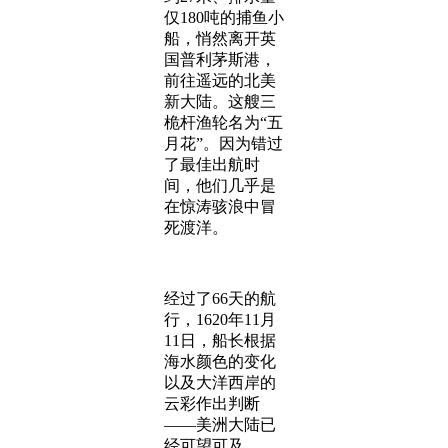
仅180吨的捕鱼小
船，悄然离开英
国普利茅斯港，
前往遥远的北美
新大陆。这艘三
桅杆渔轮名为“五
月花”。因为错过
了最佳出航时
间，他们几乎是
在惊涛骇浪中冒
死渡洋。
经过了66天的航
行，1620年11月
11日，船长根据
海水颜色的变化
以及大洋西岸的
云彩作出判断
——美洲大陆已
经可望可及。