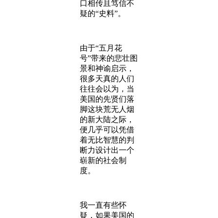
口相传且笃信不
疑的“史料”。
由于“五月花
号”带来的悲壮图
景和神谕启示，
很多天真的人们
往往会以为，当
美国的先贤们落
脚这块荒无人烟
的新大陆之际，
便几乎可以凭借
着无比智慧的判
断力设计出一个
崭新的社会制
度。
我一直有些怀
疑，如果美国的