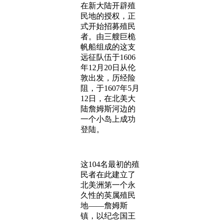
在新大陆开辟殖
民地的授权，正
式开始招募殖民
者。由三艘巨桅
帆船组成的这支
远征队伍于1606
年12月20日从伦
敦出发，历经险
阻，于1607年5月
12日，在北美大
陆詹姆斯河边的
一个小岛上成功
登陆。
这104名最初的殖
民者在此建立了
北美洲第一个永
久性的英属殖民
地——詹姆斯
镇，以纪念国王