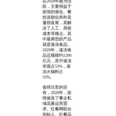
在2020年最为活
跃，主要得益于
疫情的催化、餐
饮连锁化和外卖
蓬勃发展，其解
决了人工、房租
成本等痛点。其
中最典型的产品
就是速冻食品。
2020年，速冻食
品总规模约1200
亿元，其中速冻
米面占53%，速
冻火锅料占
33%。
值得注意的还
有，2020年，疫
情催发了餐企私
域流量运营需
求。红餐网联合
创始人、红餐品