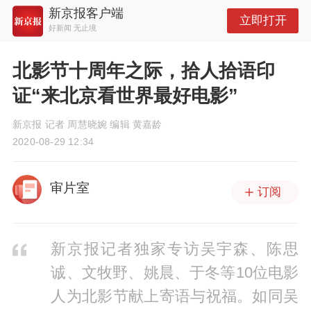
新京报客户端
立即打开
好新闻 无止境
北影节十周年之际，拾人拾语印
证“来北京看世界最好电影”
新京报 记者 周慧晓婉 编辑 黄嘉龄
2020-08-29 12:34
审片室
订阅
新京报记者独家专访吴宇森、陈思
诚、文牧野、姚晨、于冬等10位电影
人为北影节献上寄语与祝福。如同吴