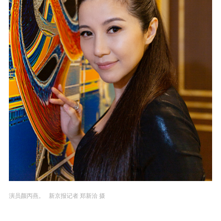
演员颜丙燕。 新京报记者 郑新洽 摄