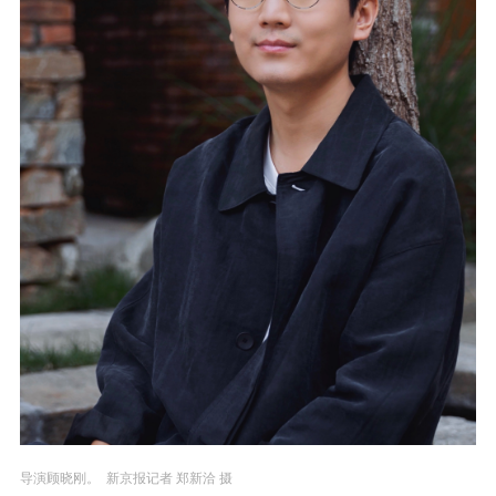
导演顾晓刚。 新京报记者 郑新洽 摄