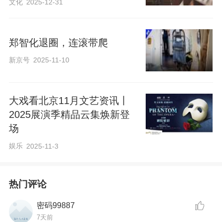
文化
2025-12-31
郑智化退圈，连滚带爬
新京号
2025-11-10
大戏看北京11月文艺资讯丨
2025展演季精品云集焕新登
场
娱乐
2025-11-3
热门评论
密码99887
7天前