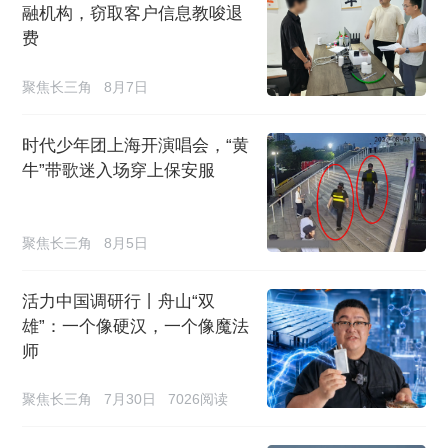
融机构，窃取客户信息教唆退
费
聚焦长三角
8月7日
时代少年团上海开演唱会，“黄
牛”带歌迷入场穿上保安服
聚焦长三角
8月5日
活力中国调研行丨舟山“双
雄”：一个像硬汉，一个像魔法
师
聚焦长三角
7月30日
7026阅读