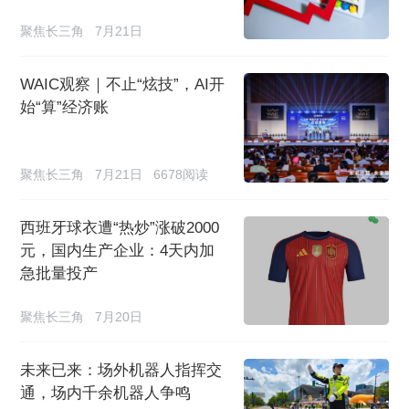
聚焦长三角
7月21日
WAIC观察｜不止“炫技”，AI开
始“算”经济账
聚焦长三角
7月21日
6678阅读
西班牙球衣遭“热炒”涨破2000
元，国内生产企业：4天内加
急批量投产
聚焦长三角
7月20日
未来已来：场外机器人指挥交
通，场内千余机器人争鸣