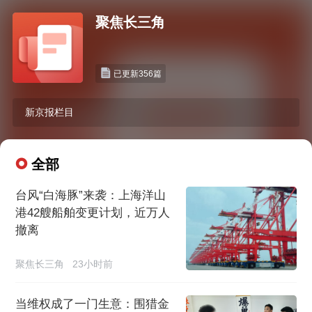
聚焦长三角
已更新356篇
新京报栏目
全部
台风“白海豚”来袭：上海洋山
港42艘船舶变更计划，近万人
撤离
聚焦长三角
23小时前
当维权成了一门生意：围猎金