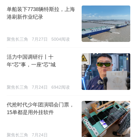
单船装下7738辆特斯拉，上海
港刷新作业纪录
聚焦长三角
7月27日
5004阅读
活力中国调研行丨十
年“芯”事，一座“芯”城
聚焦长三角
7月24日
6942阅读
代抢时代少年团演唱会门票，
15单都是用外挂软件
聚焦长三角
7月24日