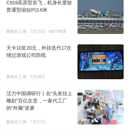
C919高原型首飞，机身长度较
普通型缩短约3.6米
聚焦长三角
7月29日
6877阅读
天卡10至20元，外挂迭代17次
绕过游戏公司防线
聚焦长三角
7月28日
活力中国调研行丨在“头发丝上
雕刻”百亿生意，一家代工厂
的“外脑”逆袭
聚焦长三角
7月27日