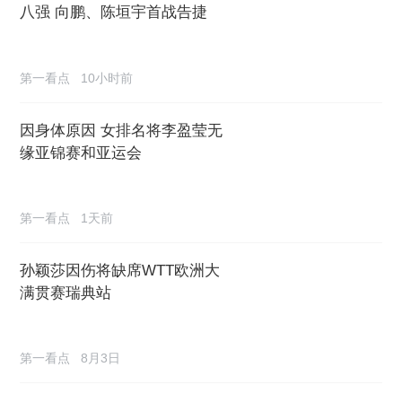
八强 向鹏、陈垣宇首战告捷
第一看点
10小时前
因身体原因 女排名将李盈莹无
缘亚锦赛和亚运会
第一看点
1天前
孙颖莎因伤将缺席WTT欧洲大
满贯赛瑞典站
第一看点
8月3日