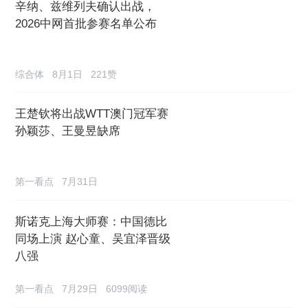
辛纳、兹维列夫确认出战，
2026中网首批参赛名单公布
综合体
8月1日
221赞
王楚钦将出战WTT澳门冠军赛
孙颖莎、王曼昱缺席
第一看点
7月31日
斯诺克上海大师赛：中国德比
同场上演 赵心童、吴宜泽晋级
八强
第一看点
7月29日
6099阅读