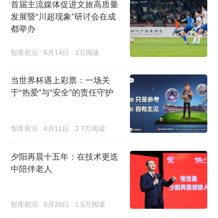
首届主流媒体促进文旅高质量
发展暨“川超现象”研讨会在成
都举办
智库前沿
6月14日
1万阅读
当世界杯遇上彩票：一场关
于“热爱”与“安全”的责任守护
智库前沿
6月11日
3.7万阅读
夕阳再晨十五年：在技术更迭
中陪伴老人
智库前沿
5月20日
1.5万阅读