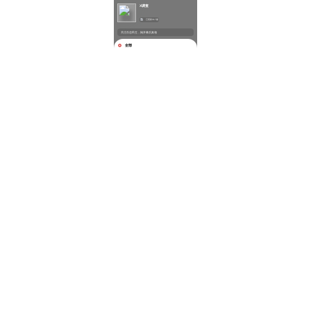
X调查
已更新317篇
关注百态民生，揭开幕后真相
全部