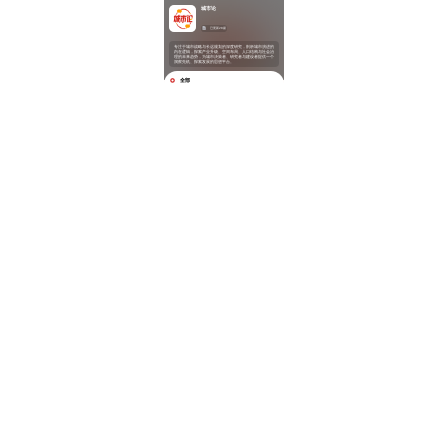
城市论
已更新28篇
专注于城市战略与长远规划的深度研究，剖析城市演进的
内在逻辑，探索产业升级、空间布局、人口结构与社会治
理的未来趋势，为城市决策者、研究者与建设者提供一个
洞察先机、探索发展的思想平台。
全部