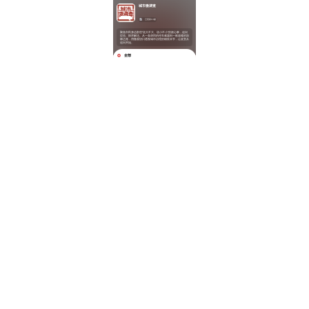
城市微调查
已更新13篇
聚焦市民身边那些“说大不大、说小不小”的烦心事，追问
症结、探求解法。从一条胡同的停车难题到一栋老楼的加
梯之路，用微观切口透视城市治理的细枝末节，让改变从
追问开始。
全部